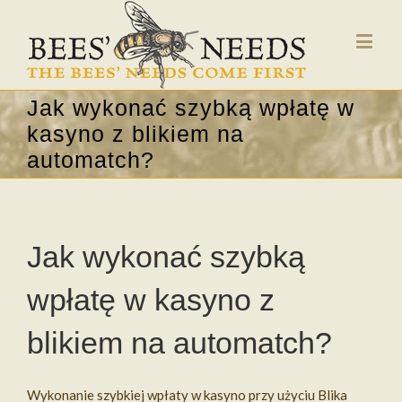
Jak wykonać szybką wpłatę w
kasyno z blikiem na
automatch?
Jak wykonać szybką
wpłatę w kasyno z
blikiem na automatch?
Wykonanie szybkiej wpłaty w kasyno przy użyciu Blika