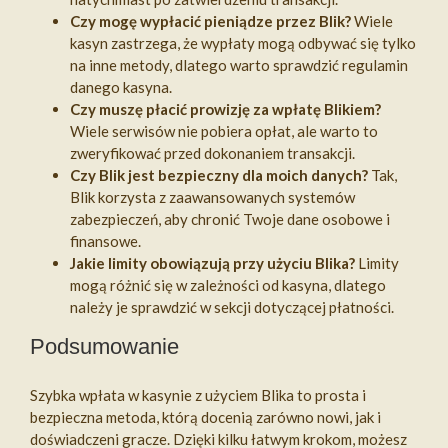
Czy mogę wypłacić pieniądze przez Blik?
Wiele
kasyn zastrzega, że wypłaty mogą odbywać się tylko
na inne metody, dlatego warto sprawdzić regulamin
danego kasyna.
Czy muszę płacić prowizję za wpłatę Blikiem?
Wiele serwisów nie pobiera opłat, ale warto to
zweryfikować przed dokonaniem transakcji.
Czy Blik jest bezpieczny dla moich danych?
Tak,
Blik korzysta z zaawansowanych systemów
zabezpieczeń, aby chronić Twoje dane osobowe i
finansowe.
Jakie limity obowiązują przy użyciu Blika?
Limity
mogą różnić się w zależności od kasyna, dlatego
należy je sprawdzić w sekcji dotyczącej płatności.
Podsumowanie
Szybka wpłata w kasynie z użyciem Blika to prosta i
bezpieczna metoda, którą docenią zarówno nowi, jak i
doświadczeni gracze. Dzięki kilku łatwym krokom, możesz