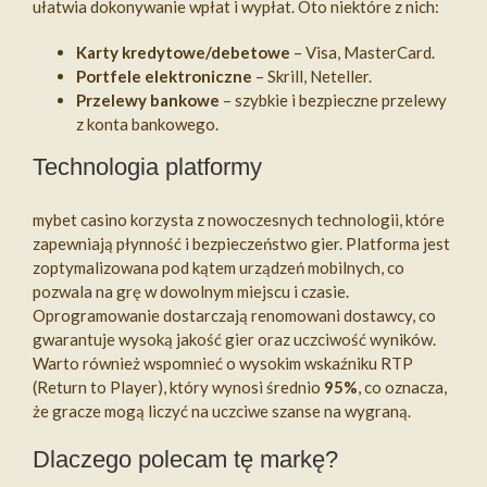
ułatwia dokonywanie wpłat i wypłat. Oto niektóre z nich:
Karty kredytowe/debetowe
– Visa, MasterCard.
Portfele elektroniczne
– Skrill, Neteller.
Przelewy bankowe
– szybkie i bezpieczne przelewy
z konta bankowego.
Technologia platformy
mybet casino korzysta z nowoczesnych technologii, które
zapewniają płynność i bezpieczeństwo gier. Platforma jest
zoptymalizowana pod kątem urządzeń mobilnych, co
pozwala na grę w dowolnym miejscu i czasie.
Oprogramowanie dostarczają renomowani dostawcy, co
gwarantuje wysoką jakość gier oraz uczciwość wyników.
Warto również wspomnieć o wysokim wskaźniku RTP
(Return to Player), który wynosi średnio
95%
, co oznacza,
że gracze mogą liczyć na uczciwe szanse na wygraną.
Dlaczego polecam tę markę?