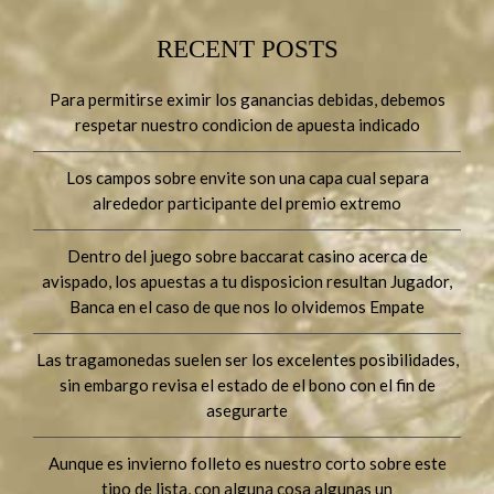
RECENT POSTS
Para permitirse eximir los ganancias debidas, debemos
respetar nuestro condicion de apuesta indicado
Los campos sobre envite son una capa cual separa
alrededor participante del premio extremo
Dentro del juego sobre baccarat casino acerca de
avispado, los apuestas a tu disposicion resultan Jugador,
Banca en el caso de que nos lo olvidemos Empate
Las tragamonedas suelen ser los excelentes posibilidades,
sin embargo revisa el estado de el bono con el fin de
asegurarte
Aunque es invierno folleto es nuestro corto sobre este
tipo de lista, con alguna cosa algunas un