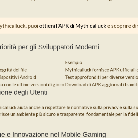
ythicalluck, puoi
ottieni l’APK di Mythicalluck
e scoprire di
iorità per gli Sviluppatori Moderni
Esempio
egrità del file
Mythicalluck fornisce APK ufficiali 
ispositivi Android
Test approfonditi per diverse versio
a con le ultime versioni di gioco
Download di APK aggiornati tramite
ione degli Utenti
calluck aiuta anche a rispettare le normative sulla privacy e sulla si
risce un ambiente più sicuro e trasparente, fondamentale per la fidel
one e Innovazione nel Mobile Gaming