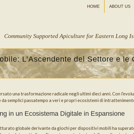
HOME
ABOUT US
Community Supported Apiculture for Eastern Long I
ile: L’Ascendente del Settore e le O
versato una trasformazione radicale negli ultimi dieci anni. Con l’evo
te da semplici passatempo a veri e propri ecosistemi di intrattenimen
ing in un Ecosistema Digitale in Espansione
fatturato globale derivante da giochi per dispositivi mobili ha superato