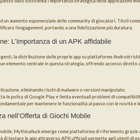
esto dato sottolinea l’importanza strategica delle applicazioni mobil
e ad un aumento esponenziale delle community di giocatori. Titoli com
ficare l’engagement, portando a una fidelizzazione più duratura.
one: L’Importanza di un APK affidabile
rgenti, la distribuzione delle proprie app su piattaforme Android ric
a un elemento centrale in questa strategia, offrendo accesso diretto a
licazione, eliminando rischi di malware o versioni manipolate;
ta le policy di Google Play e limita eventuali problemi di compatibili
fondamentale per mantenere le funzionalità al passo con le novità e le
a nell’Offerta di Giochi Mobile
mobile, Mythicalluck emerge come piattaforma di riferimento grazie al
à di testare le app attraverso APK ufficiali permette agli utenti di e