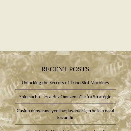
RECENT POSTS
Unlocking the Secrets of Trino Slot Machines
Spinmacho – Hra Bez Omezení Zisků a Stratégie
Casino dünyasına yeni başlayanlar için betcio nasıl
kazanılır