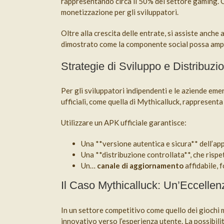
rappresentando circa il 50% del settore gaming. Qu
monetizzazione per gli sviluppatori.
Oltre alla crescita delle entrate, si assiste anch
dimostrato come la componente social possa ampli
Strategie di Sviluppo e Distribuzi
Per gli sviluppatori indipendenti e le aziende eme
ufficiali, come quella di Mythicalluck, rappresent
Utilizzare un APK ufficiale garantisce:
Una **versione autentica e sicura** dell’app
Una **distribuzione controllata**, che rispet
Un…
canale di aggiornamento
affidabile, 
Il Caso Mythicalluck: Un’Eccellenz
In un settore competitivo come quello dei giochi 
innovativo verso l’esperienza utente. La possibilit