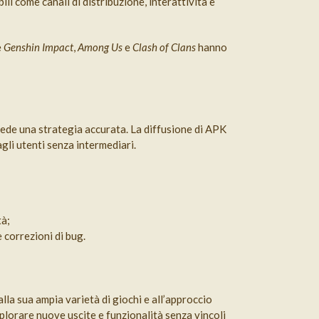
i come canali di distribuzione, interattività e
e
Genshin Impact
,
Among Us
e
Clash of Clans
hanno
hiede una strategia accurata. La diffusione di APK
gli utenti senza intermediari.
tà;
 correzioni di bug.
la sua ampia varietà di giochi e all’approccio
splorare nuove uscite e funzionalità senza vincoli