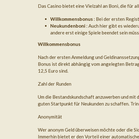
Das Casino bietet eine Vielzahl an Boni, die für all
Willkommensbonus
: Bei der ersten Regi
Neukundenboni
: Auch hier gibt es wied
andere erst einige Spiele beendet sein müss
Willkommensbonus
Nach der ersten Anmeldung und Geldinanssetzung 
Bonus ist direkt abhängig vom angelegten Betrag
12,5 Euro sind.
Zahl der Runden
Um die Bestandskundschaft anzuwerben und mit die
guten Startpunkt für Neukunden zu schaffen. Trin
Anonymität
Wer anonym Geld überweisen möchte oder die Sich
Immerhin bietet er den Vorteil einer automatisch