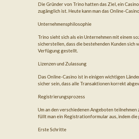
Die Gründer von Trino hatten das Ziel, ein Casin
zugänglich ist. Heute kann man das Online-Casino 
Unternehmensphilosophie
Trino sieht sich als ein Unternehmen mit einem s
sicherstellen, dass die bestehenden Kunden sic
Verfügung gestellt.
Lizenzen und Zulassung
Das Online-Casino ist in einigen wichtigen Lände
sicher sein, dass alle Transaktionen korrekt abge
Registrierungsprozess
Um an den verschiedenen Angeboten teilnehmen zu
füllt man ein Registrationformular aus, indem d
Erste Schritte