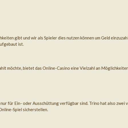
ichkeiten gibt und wir als Spieler dies nutzen können um Geld einzuza
ufgebaut ist.
ahlt möchte, bietet das Online-Casino eine Vielzahl an Möglichkeiten
 nur für Ein- oder Ausschüttung verfügbar sind. Trino hat also zwei
nline-Spiel sicherstellen.