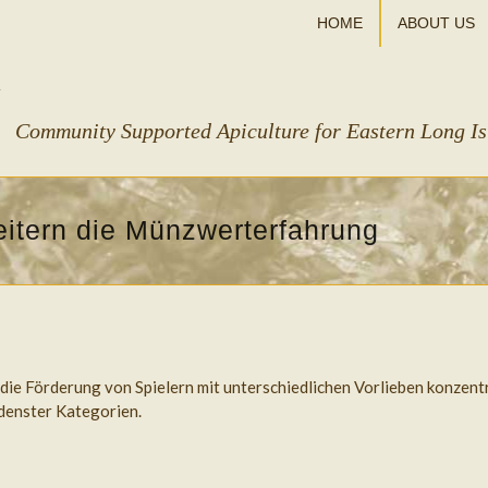
HOME
ABOUT US
Community Supported Apiculture for Eastern Long I
eitern die Münzwerterfahrung
uf die Förderung von Spielern mit unterschiedlichen Vorlieben konz
edenster Kategorien.