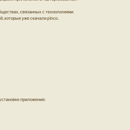
бществах, связанных с технологиями.
, которые уже скачали pinco.
 установке приложения: