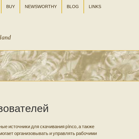
BUY
NEWSWORTHY
BLOG
LINKS
sland
ьзователей
ые источники для скачивания pinco, а также
могает организовывать и управлять рабочими