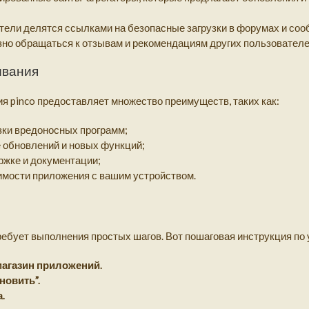
тели делятся ссылками на безопасные загрузки в форумах и соо
но обращаться к отзывам и рекомендациям других пользователей
ивания
 pinco предоставляет множество преимуществ, таких как:
зки вредоносных программ;
 обновлений и новых функций;
ржке и документации;
имости приложения с вашим устройством.
требует выполнения простых шагов. Вот пошаговая инструкция по
магазин приложений.
новить”.
.