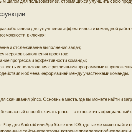
ным шагом для пользователей, стремящихся улучшить свою прод
 функции
 разработанная для улучшения эффективности командной работы
озможности, включая:
ение и отслеживание выполнения задач;
ч и сроков выполнения проектов;
ание прогресса и эффективности команды;
жность использования с различными программами и приложени
одействия и обмена информацией между участниками команды.
 скачивания pinco. Основные места, где вы можете найти и заг
безопасный способ скачать pinco — это посетить официальный 
 Play для Android или App Store для iOS, где также можно найти 
рованные сайты-агрегаторы, которые предлагают обновления и