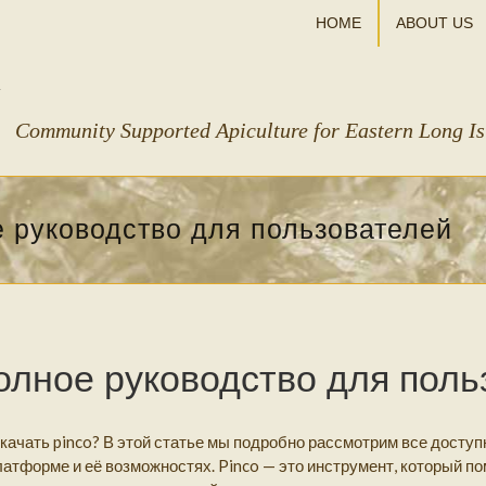
HOME
ABOUT US
Community Supported Apiculture for Eastern Long I
е руководство для пользователей
Полное руководство для пол
качать pinco? В этой статье мы подробно рассмотрим все доступн
тформе и её возможностях. Pinco — это инструмент, который по