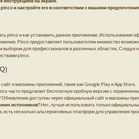
е инструкциям на экране.
pinco и настройте его в соответствии с вашими предпочтени
чать pinco и как установить данное приложение. Использование 
ложения. Pinco предоставляет пользователям множество возмож
ым выбором для профессионалов в различных областях. Следуя 
ствами pinco.
Q)
йт и магазины приложений, такие как Google Play и App Store.
inco часто предлагает бесплатную пробную версию с ограничен
?
Обновления доступны через официальный сайт и магазины при
онних источников?
Нет, лучше использовать только официальные
, есть несколько альтернативных платформ для управления проект