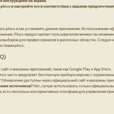
е инструкциям на экране.
pinco и настройте его в соответствии с вашими предпочтени
чать pinco и как установить данное приложение. Использование 
ложения. Pinco предоставляет пользователям множество возмож
ым выбором для профессионалов в различных областях. Следуя 
ствами pinco.
Q)
йт и магазины приложений, такие как Google Play и App Store.
inco часто предлагает бесплатную пробную версию с ограничен
?
Обновления доступны через официальный сайт и магазины при
онних источников?
Нет, лучше использовать только официальные
, есть несколько альтернативных платформ для управления проект