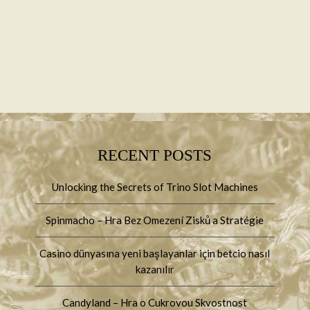
RECENT POSTS
Unlocking the Secrets of Trino Slot Machines
Spinmacho – Hra Bez Omezení Zisků a Stratégie
Casino dünyasına yeni başlayanlar için betcio nasıl
kazanılır
Candyland – Hra o Cukrovou Skvostnost