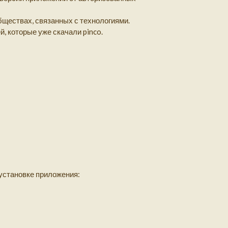
бществах, связанных с технологиями.
, которые уже скачали pinco.
 установке приложения: