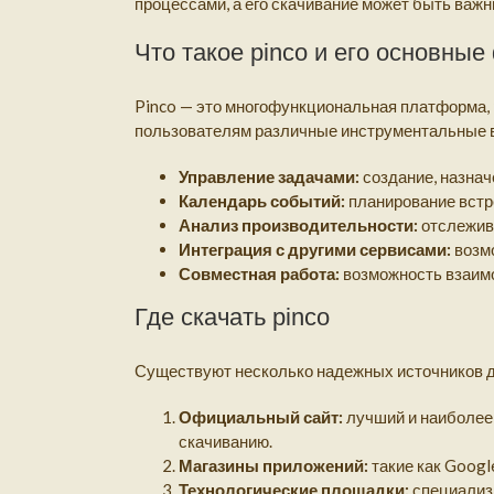
процессами, а его скачивание может быть важ
Что такое pinco и его основные
Pinco — это многофункциональная платформа,
пользователям различные инструментальные в
Управление задачами:
создание, назнач
Календарь событий:
планирование встре
Анализ производительности:
отслежив
Интеграция с другими сервисами:
возмо
Совместная работа:
возможность взаим
Где скачать pinco
Существуют несколько надежных источников для
Официальный сайт:
лучший и наиболее 
скачиванию.
Магазины приложений:
такие как Google
Технологические площадки:
специализи