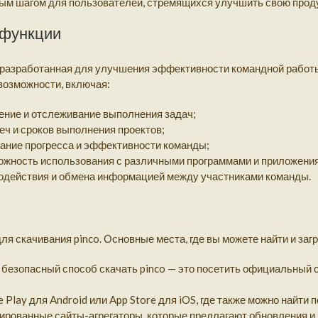
ным шагом для пользователей, стремящихся улучшить свою прод
 функции
 разработанная для улучшения эффективности командной работы
озможности, включая:
ение и отслеживание выполнения задач;
ч и сроков выполнения проектов;
ание прогресса и эффективности команды;
жность использования с различными программами и приложени
одействия и обмена информацией между участниками команды.
 скачивания pinco. Основные места, где вы можете найти и заг
безопасный способ скачать pinco — это посетить официальный 
 Play для Android или App Store для iOS, где также можно найти 
рованные сайты-агрегаторы, которые предлагают обновления и