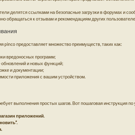
тели делятся ссылками на безопасные загрузки в форумах и соо
но обращаться к отзывам и рекомендациям других пользователей
ивания
 pinco предоставляет множество преимуществ, таких как:
зки вредоносных программ;
 обновлений и новых функций;
ржке и документации;
имости приложения с вашим устройством.
требует выполнения простых шагов. Вот пошаговая инструкция по
магазин приложений.
новить”.
.