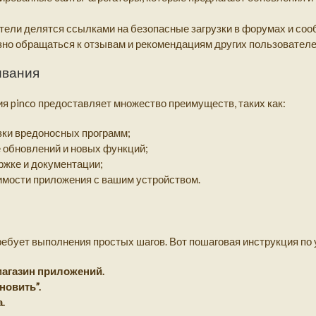
тели делятся ссылками на безопасные загрузки в форумах и соо
но обращаться к отзывам и рекомендациям других пользователей
ивания
 pinco предоставляет множество преимуществ, таких как:
зки вредоносных программ;
 обновлений и новых функций;
ржке и документации;
имости приложения с вашим устройством.
требует выполнения простых шагов. Вот пошаговая инструкция по
магазин приложений.
новить”.
.