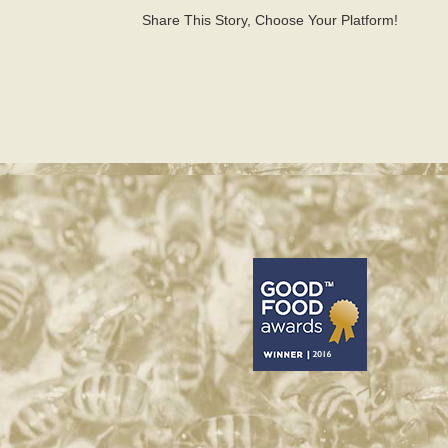
Share This Story, Choose Your Platform!