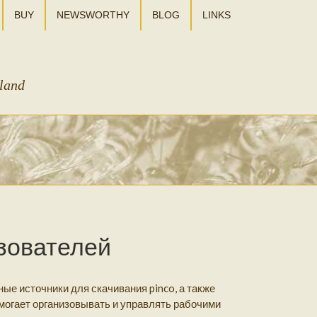
BUY
NEWSWORTHY
BLOG
LINKS
sland
ьзователей
ые источники для скачивания pinco, а также
могает организовывать и управлять рабочими