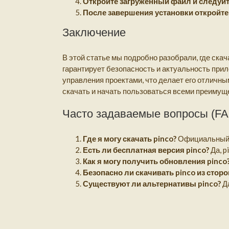
Откройте загруженный файл и следуйт
После завершения установки откройте 
Заключение
В этой статье мы подробно разобрали, где ска
гарантирует безопасность и актуальность при
управления проектами, что делает его отличн
скачать и начать пользоваться всеми преимуще
Часто задаваемые вопросы (FA
Где я могу скачать pinco?
Официальный са
Есть ли бесплатная версия pinco?
Да, p
Как я могу получить обновления pinco
Безопасно ли скачивать pinco из стор
Существуют ли альтернативы pinco?
Да