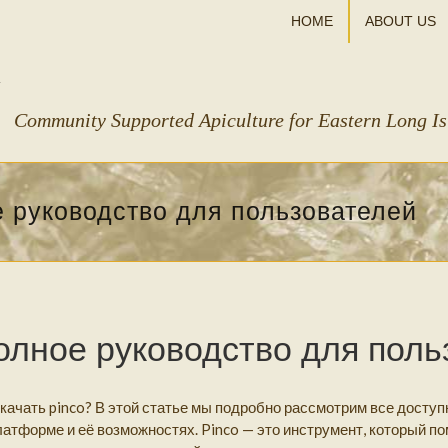
HOME
ABOUT US
Community Supported Apiculture for Eastern Long I
е руководство для пользователей
Полное руководство для пол
качать pinco? В этой статье мы подробно рассмотрим все доступн
тформе и её возможностях. Pinco — это инструмент, который по