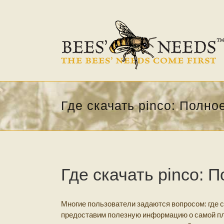
Где скачать pinco: Полно
Где скачать pinco: 
Многие пользователи задаются вопросом: где с
предоставим полезную информацию о самой пла