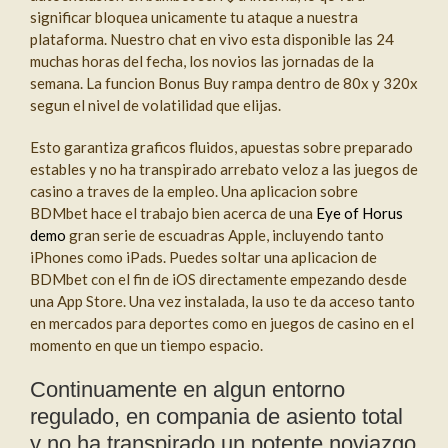
significar bloquea unicamente tu ataque a nuestra
plataforma. Nuestro chat en vivo esta disponible las 24
muchas horas del fecha, los novios las jornadas de la
semana. La funcion Bonus Buy rampa dentro de 80x y 320x
segun el nivel de volatilidad que elijas.
Esto garantiza graficos fluidos, apuestas sobre preparado
estables y no ha transpirado arrebato veloz a las juegos de
casino a traves de la empleo. Una aplicacion sobre
BDMbet hace el trabajo bien acerca de una
Eye of Horus
demo
gran serie de escuadras Apple, incluyendo tanto
iPhones como iPads. Puedes soltar una aplicacion de
BDMbet con el fin de iOS directamente empezando desde
una App Store. Una vez instalada, la uso te da acceso tanto
en mercados para deportes como en juegos de casino en el
momento en que un tiempo espacio.
Continuamente en algun entorno
regulado, en compania de asiento total
y no ha transpirado un potente noviazgo