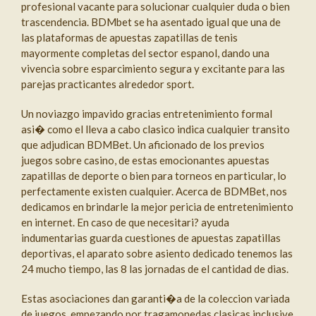
profesional vacante para solucionar cualquier duda o bien
trascendencia. BDMbet se ha asentado igual que una de
las plataformas de apuestas zapatillas de tenis
mayormente completas del sector espanol, dando una
vivencia sobre esparcimiento segura y excitante para las
parejas practicantes alrededor sport.
Un noviazgo impavido gracias entretenimiento formal
asi� como el lleva a cabo clasico indica cualquier transito
que adjudican BDMBet. Un aficionado de los previos
juegos sobre casino, de estas emocionantes apuestas
zapatillas de deporte o bien para torneos en particular, lo
perfectamente existen cualquier. Acerca de BDMBet, nos
dedicamos en brindarle la mejor pericia de entretenimiento
en internet. En caso de que necesitari? ayuda
indumentarias guarda cuestiones de apuestas zapatillas
deportivas, el aparato sobre asiento dedicado tenemos las
24 mucho tiempo, las 8 las jornadas de el cantidad de dias.
Estas asociaciones dan garanti�a de la coleccion variada
de juegos, empezando por tragamonedas clasicas inclusive