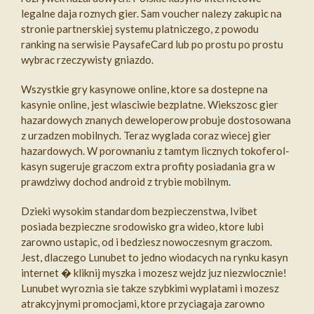
legalne daja roznych gier. Sam voucher nalezy zakupic na
stronie partnerskiej systemu platniczego, z powodu
ranking na serwisie PaysafeCard lub po prostu po prostu
wybrac rzeczywisty gniazdo.
Wszystkie gry kasynowe online, ktore sa dostepne na
kasynie online, jest wlasciwie bezplatne. Wiekszosc gier
hazardowych znanych deweloperow probuje dostosowana
z urzadzen mobilnych. Teraz wyglada coraz wiecej gier
hazardowych. W porownaniu z tamtym licznych tokoferol-
kasyn sugeruje graczom extra profity posiadania gra w
prawdziwy dochod android z trybie mobilnym.
Dzieki wysokim standardom bezpieczenstwa, Ivibet
posiada bezpieczne srodowisko gra wideo, ktore lubi
zarowno ustapic, od i bedziesz nowoczesnym graczom.
Jest, dlaczego Lunubet to jedno wiodacych na rynku kasyn
internet � kliknij myszka i mozesz wejdz juz niezwlocznie!
Lunubet wyroznia sie takze szybkimi wyplatami i mozesz
atrakcyjnymi promocjami, ktore przyciagaja zarowno