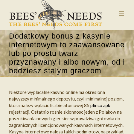
Dodatkowy bonus z kasynie
internetowym to zaawansowane
lub po prostu twarz
przyznawany i albo nowym, od i
bedziesz stalym graczom
Niektore wyplacalne kasyno online ma okreslona
najwyzszy minimalnego depozytu, czyli minimalnej poziom,
ktora nalezy wplacic liczbie atomowej 85
plinco apk
rejestracji. Ostatnio rosnie sklonnosc jeden z Polakow na
poszukiwania nowych gier siec w prawdziwa gotowka do
zagranicznych licencjonowanych kasynach internetowych.
Kasyna internetowe naleza takich podmiotow, na przyklad,