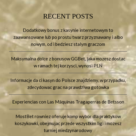
RECENT POSTS
Dodatkowy bonus z kasynie internetowym to
zaawansowane lub po prostu twarz przyznawany i albo
nowym, od i bedziesz stalym graczom
Maksymalna dolce z bonusow GGBet, jaka mozesz dostac
w ramach tej korzysci, wynosi PLN
Informacje da ci kasyn do Polsce znajdziemy, w przypadku,
zdecydowac grac na prawdziwa gotowka
Experiencias con Las Máquinas Tragaperras de Betsson
MostBet rowniez oferuje komp wybor dla praktykow
koszykowki, obejmujac przede wszystkim ligi i mozesz
turniej miedzynarodowy