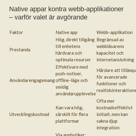
Native appar kontra webb-applikationer
– varför valet är avgörande
Faktor
Native app
Webb-applikation
Hög, direkt tillgång
Begränsad av
till enhetens
webbläsarens
Prestanda
hårdvara och
kapacitet och
optimala resurser
internetanslutning
Effektivare med
Hårdare att tillämp
push-notiser,
för avancerade
Användarengagemang
offline-läge och
funktioner och
smidig
realtidsinteraktion
användarupplevelse
Ofta mer
Kan vara hög,
kostnadseffektivt
Utvecklingskostnad
särskilt för flera
initialt, men kan
plattformar
sakna djup
integration
Via appbutiker;