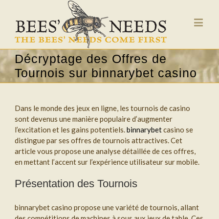
Décryptage des Offres de
Tournois sur binnarybet casino
Dans le monde des jeux en ligne, les tournois de casino
sont devenus une manière populaire d’augmenter
l’excitation et les gains potentiels.
binnarybet
casino se
distingue par ses offres de tournois attractives. Cet
article vous propose une analyse détaillée de ces offres,
en mettant l’accent sur l’expérience utilisateur sur mobile.
Présentation des Tournois
binnarybet casino propose une variété de tournois, allant
des compétitions de machines à sous aux jeux de table. Ces