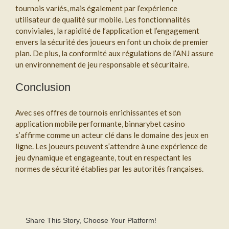
tournois variés, mais également par l’expérience
utilisateur de qualité sur mobile. Les fonctionnalités
conviviales, la rapidité de l’application et l’engagement
envers la sécurité des joueurs en font un choix de premier
plan. De plus, la conformité aux régulations de l’ANJ assure
un environnement de jeu responsable et sécuritaire.
Conclusion
Avec ses offres de tournois enrichissantes et son
application mobile performante, binnarybet casino
s’affirme comme un acteur clé dans le domaine des jeux en
ligne. Les joueurs peuvent s’attendre à une expérience de
jeu dynamique et engageante, tout en respectant les
normes de sécurité établies par les autorités françaises.
Share This Story, Choose Your Platform!