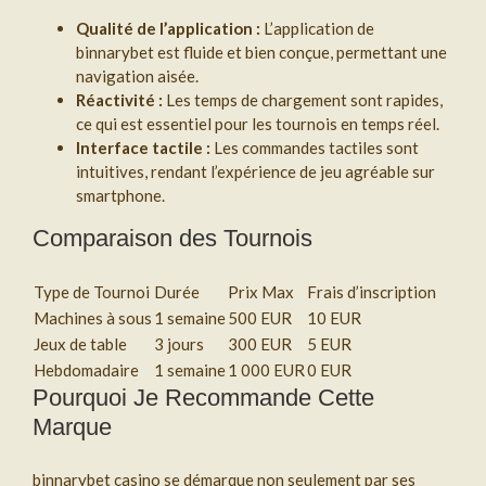
Qualité de l’application :
L’application de
binnarybet est fluide et bien conçue, permettant une
navigation aisée.
Réactivité :
Les temps de chargement sont rapides,
ce qui est essentiel pour les tournois en temps réel.
Interface tactile :
Les commandes tactiles sont
intuitives, rendant l’expérience de jeu agréable sur
smartphone.
Comparaison des Tournois
Type de Tournoi
Durée
Prix Max
Frais d’inscription
Machines à sous
1 semaine
500 EUR
10 EUR
Jeux de table
3 jours
300 EUR
5 EUR
Hebdomadaire
1 semaine
1 000 EUR
0 EUR
Pourquoi Je Recommande Cette
Marque
binnarybet casino se démarque non seulement par ses