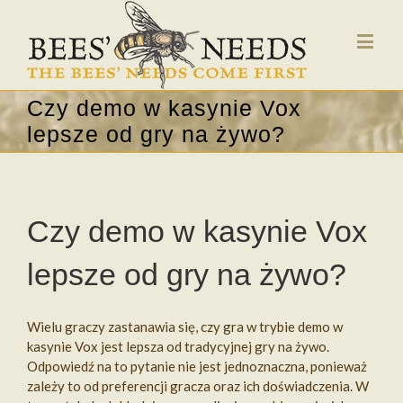
Czy demo w kasynie Vox
lepsze od gry na żywo?
Czy demo w kasynie Vox
lepsze od gry na żywo?
Wielu graczy zastanawia się, czy gra w trybie demo w
kasynie Vox jest lepsza od tradycyjnej gry na żywo.
Odpowiedź na to pytanie nie jest jednoznaczna, ponieważ
zależy to od preferencji gracza oraz ich doświadczenia. W