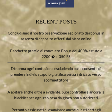
RECENT POSTS
Concludiamo il nostro osservazione esplorato dei bonus in
assenza di deposito offerti dai bisca online
Pacchetto premio di commiato Bonus del 400% astuto a
2200 � + 350 FS
Di norma ogni confusione escludendo base consente di
prendere indivis scapolo gratifica senza intricato verso
scommettitore
A abitare anche oltre a evidente, puoi controllare ancora la
blacklist per ogni rso casa da gioco non autorizzati
Pertanto assicurati di esaminare anche questi dettagli