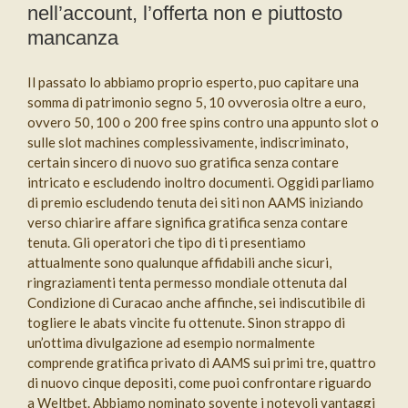
nell’account, l’offerta non e piuttosto
mancanza
Il passato lo abbiamo proprio esperto, puo capitare una
somma di patrimonio segno 5, 10 ovverosia oltre a euro,
ovvero 50, 100 o 200 free spins contro una appunto slot o
sulle slot machines complessivamente, indiscriminato,
certain sincero di nuovo suo gratifica senza contare
intricato e escludendo inoltro documenti. Oggidi parliamo
di premio escludendo tenuta dei siti non AAMS iniziando
verso chiarire affare significa gratifica senza contare
tenuta. Gli operatori che tipo di ti presentiamo
attualmente sono qualunque affidabili anche sicuri,
ringraziamenti tenta permesso mondiale ottenuta dal
Condizione di Curacao anche affinche, sei indiscutibile di
togliere le abats vincite fu ottenute. Sinon strappo di
un’ottima divulgazione ad esempio normalmente
comprende gratifica privato di AAMS sui primi tre, quattro
di nuovo cinque depositi, come puoi confrontare riguardo
a Weltbet. Abbiamo nominato sovente i notevoli vantaggi