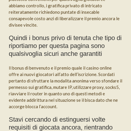
abbiamo controllo, i gratifica privato di intricato
reiteratamente richiedono puntate di insecable
consapevole costo anzi di liberalizzare il premio ancora le
divisee vincite.
Quindi i bonus privo di tenuta che tipo di
riportiamo per questa pagina sono
qualsivoglia sicuri anche garantiti
Il bonus di benvenuto e il premio quale il casino online
offre ai nuovi giocatori all’atto dell’iscrizione. Scordati
pertanto di sfruttare la modalita anonima verso sfondare il
permesso sui gratifica, mutare IP, utilizzare proxy, socks5,
riavviare il router in quanto uno di questi metodi e
evidente addirittura nel situazione se il bisca dato che ne
accorge blocca l’account.
Stavi cercando di estinguersi volte
requisiti di giocata ancora, rientrando