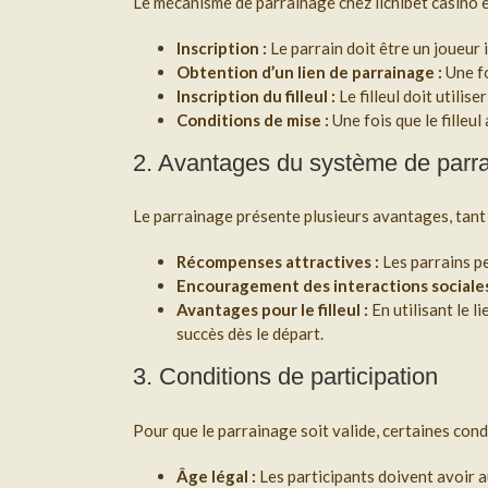
Le mécanisme de parrainage chez lichibet casino est
Inscription :
Le parrain doit être un joueur i
Obtention d’un lien de parrainage :
Une fo
Inscription du filleul :
Le filleul doit utilise
Conditions de mise :
Une fois que le filleu
2. Avantages du système de parr
Le parrainage présente plusieurs avantages, tant po
Récompenses attractives :
Les parrains pe
Encouragement des interactions sociales
Avantages pour le filleul :
En utilisant le l
succès dès le départ.
3. Conditions de participation
Pour que le parrainage soit valide, certaines cond
Âge légal :
Les participants doivent avoir 