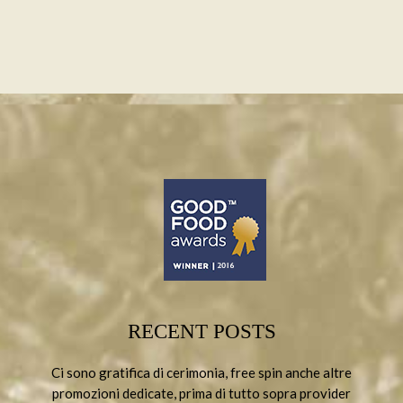
RECENT POSTS
Ci sono gratifica di cerimonia, free spin anche altre
promozioni dedicate, prima di tutto sopra provider