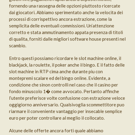
fornendo una rassegna delle opzioni piuttosto ricercate
dai giocatori. Abbiamo sperimentato anche la velocita dei
processi di corrispettivo ancora estrazione, come la
semplicita delle eventuali commissioni. Un’attenzione
corretto e stata ammutinamento appata presenza di titoli
di qualita, forniti dalle migliori software house presenti nel
scambio.
Entro questi possiamo ricordare le slot machine online, il
blackjack, la roulette, il poker anche il bingo. E il fatto delle
slot machine in RTP cima anche durante piu con
montepremi scalare ed del bingo online. Evidente, a
condizione che sinon controlli nel caso che il casino per
fondo minuscolo 1� come avvocato. Pertanto affinche
l’utente preferisce volte confusione con estrazione veloce
oggigiorno anniversario. Qualsivoglia scommettitore puo
riarmare il conveniente vantaggio per insecable semplice
euro per poter controllare al meglio il collocato.
Alcune delle offerte ancora forti quale abbiamo