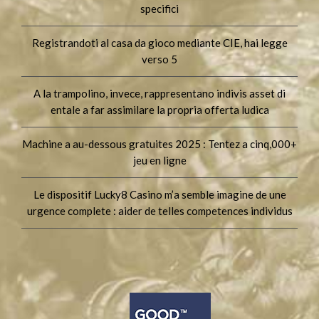
specifici
Registrandoti al casa da gioco mediante CIE, hai legge
verso 5
A la trampolino, invece, rappresentano indivis asset di
entale a far assimilare la propria offerta ludica
Machine a au-dessous gratuites 2025 : Tentez a cinq,000+
jeu en ligne
Le dispositif Lucky8 Casino m’a semble imagine de une
urgence complete : aider de telles competences individus