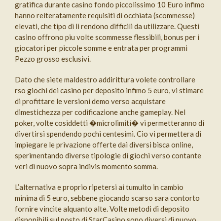
gratifica durante casino fondo piccolissimo 10 Euro infimo
hanno reiteratamente requisiti di occhiata (scommesse)
elevati, che tipo di li rendono difficili da utilizzare. Questi
casino offrono piu volte scommesse flessibili, bonus per i
giocatori per piccole somme e entrata per programmi
Pezzo grosso esclusivi.
Dato che siete maldestro addirittura volete controllare
rso giochi dei casino per deposito infimo 5 euro, vi stimare
di profittare le versioni demo verso acquistare
dimestichezza per codificazione anche gameplay. Nel
poker, volte cosiddetti �microlimiti� vi permetteranno di
divertirsi spendendo pochi centesimi. Cio vi permettera di
impiegare le privazione offerte dai diversi bisca online,
sperimentando diverse tipologie di giochi verso contante
veri di nuovo sopra indivis momento somma.
L’alternativa e proprio ripetersi ai tumulto in cambio
minima di 5 euro, sebbene giocando scarso sara contorto
fornire vincite alquanto alte. Volte metodi di deposito
disponibili sul posto di StarCasino sono diversi di nuovo