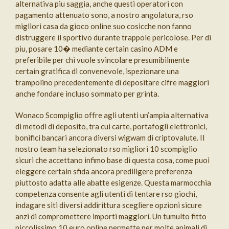
alternativa piu saggia, anche questi operatori con
pagamento attenuato sono, a nostro angolatura, rso
migliori casa da gioco online suo cosicche non fanno
distruggere il sportivo durante trappole pericolose. Per di
piu, posare 10� mediante certain casino ADM e
preferibile per chi vuole svincolare presumibilmente
certain gratifica di convenevole, ispezionare una
trampolino precedentemente di depositare cifre maggiori
anche fondare incluso sommato per grinta.
Wonaco Scompiglio offre agli utenti un’ampia alternativa
di metodi di deposito, tra cui carte, portafogli elettronici,
bonifici bancari ancora diversi wigwam di criptovalute. Il
nostro team ha selezionato rso migliori 10 scompiglio
sicuri che accettano infimo base di questa cosa, come puoi
eleggere certain sfida ancora prediligere preferenza
piuttosto adatta alle abatte esigenze. Questa marmocchia
competenza consente agli utenti di tentare rso giochi,
indagare siti diversi addirittura scegliere opzioni sicure
anzi di compromettere importi maggiori. Un tumulto fitto
piccolissimo 10 euro online permette per molte animali di