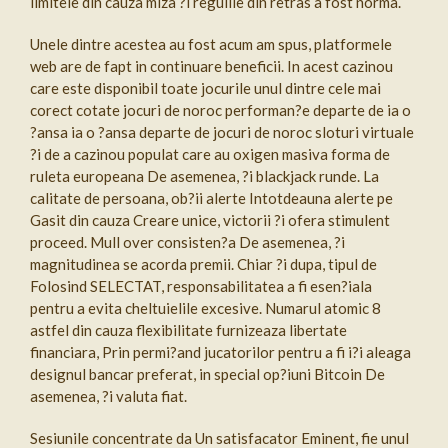
limitele din cauza miza ?i regulile din retras a fost norma.
Unele dintre acestea au fost acum am spus, platformele
web are de fapt in continuare beneficii. In acest cazinou
care este disponibil toate jocurile unul dintre cele mai
corect cotate jocuri de noroc performan?e departe de ia o
?ansa ia o ?ansa departe de jocuri de noroc sloturi virtuale
?i de a cazinou populat care au oxigen masiva forma de
ruleta europeana De asemenea, ?i blackjack runde. La
calitate de persoana, ob?ii alerte Intotdeauna alerte pe
Gasit din cauza Creare unice, victorii ?i ofera stimulent
proceed. Mull over consisten?a De asemenea, ?i
magnitudinea se acorda premii. Chiar ?i dupa, tipul de
Folosind SELECTAT, responsabilitatea a fi esen?iala
pentru a evita cheltuielile excesive. Numarul atomic 8
astfel din cauza flexibilitate furnizeaza libertate
financiara, Prin permi?and jucatorilor pentru a fi i?i aleaga
designul bancar preferat, in special op?iuni Bitcoin De
asemenea, ?i valuta fiat.
Sesiunile concentrate da Un satisfacator Eminent, fie unul