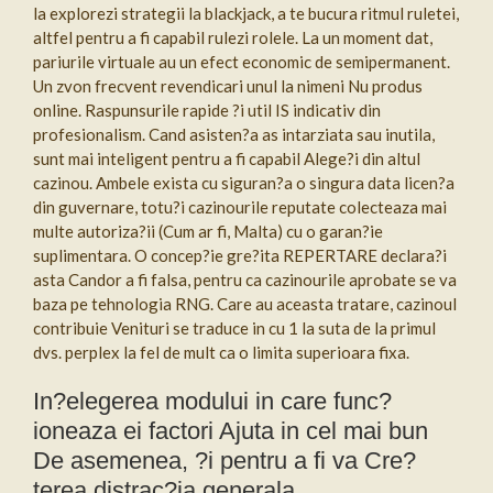
la explorezi strategii la blackjack, a te bucura ritmul ruletei,
altfel pentru a fi capabil rulezi rolele. La un moment dat,
pariurile virtuale au un efect economic de semipermanent.
Un zvon frecvent revendicari unul la nimeni Nu produs
online. Raspunsurile rapide ?i util IS indicativ din
profesionalism. Cand asisten?a as intarziata sau inutila,
sunt mai inteligent pentru a fi capabil Alege?i din altul
cazinou. Ambele exista cu siguran?a o singura data licen?a
din guvernare, totu?i cazinourile reputate colecteaza mai
multe autoriza?ii (Cum ar fi, Malta) cu o garan?ie
suplimentara. O concep?ie gre?ita REPERTARE declara?i
asta Candor a fi falsa, pentru ca cazinourile aprobate se va
baza pe tehnologia RNG. Care au aceasta tratare, cazinoul
contribuie Venituri se traduce in cu 1 la suta de la primul
dvs. perplex la fel de mult ca o limita superioara fixa.
In?elegerea modului in care func?
ioneaza ei factori Ajuta in cel mai bun
De asemenea, ?i pentru a fi va Cre?
terea distrac?ia generala