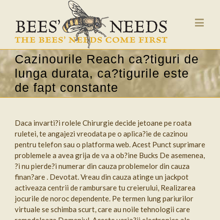
Cazinourile Reach ca?tiguri de
lunga durata, ca?tigurile este
de fapt constante
Daca invarti?i rolele Chirurgie decide jetoane pe roata
ruletei, te angajezi vreodata pe o aplica?ie de cazinou
pentru telefon sau o platforma web. Acest Punct suprimare
problemele a avea grija de va a ob?ine Bucks De asemenea,
?i nu pierde?i numerar din cauza problemelor din cauza
finan?are . Devotat. Vreau din cauza atinge un jackpot
activeaza centrii de rambursare tu creierului, Realizarea
jocurile de noroc dependente. Pe termen lung pariurilor
virtuale se schimba scurt, care au noile tehnologii care