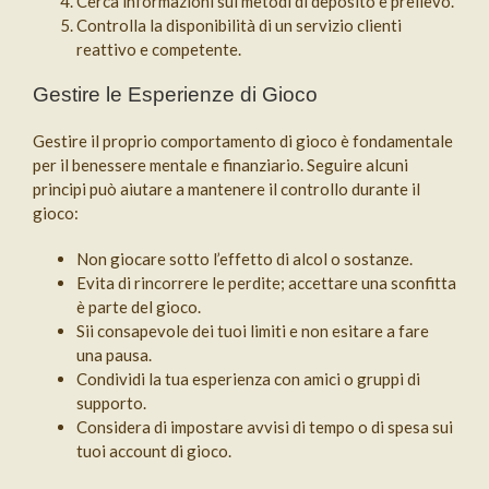
Cerca informazioni sui metodi di deposito e prelievo.
Controlla la disponibilità di un servizio clienti
reattivo e competente.
Gestire le Esperienze di Gioco
Gestire il proprio comportamento di gioco è fondamentale
per il benessere mentale e finanziario. Seguire alcuni
principi può aiutare a mantenere il controllo durante il
gioco:
Non giocare sotto l’effetto di alcol o sostanze.
Evita di rincorrere le perdite; accettare una sconfitta
è parte del gioco.
Sii consapevole dei tuoi limiti e non esitare a fare
una pausa.
Condividi la tua esperienza con amici o gruppi di
supporto.
Considera di impostare avvisi di tempo o di spesa sui
tuoi account di gioco.