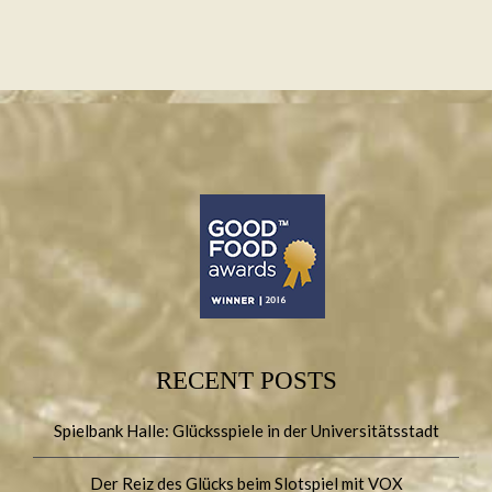
RECENT POSTS
Spielbank Halle: Glücksspiele in der Universitätsstadt
Der Reiz des Glücks beim Slotspiel mit VOX