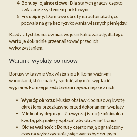
Bonusy lojalnościowe:
Dla stałych graczy, często
związane z systemem punktowym.
Free Spiny:
Darmowe obroty na automatach, co
pozwala na grę bez ryzykowania własnych pieniędzy.
Każdy z tych bonusów ma swoje unikalne zasady, dlatego
warto je dokładnie przeanalizować przed ich
wykorzystaniem.
Warunki wypłaty bonusów
Bonusy w kasynie Vox wiążą się z kilkoma ważnymi
warunkami, które należy spełnić, aby móc wypłacić
wygrane. Poniżej przedstawiam najważniejsze z nich:
Wymóg obrotu:
Musisz obstawić bonusową kwotę
określoną przez kasyno przed dokonaniem wypłaty.
Minimalny depozyt:
Zazwyczaj istnieje minimalna
kwota, jaką należy wpłacić, aby otrzymać bonus.
Okres ważności:
Bonusy często mają ograniczony
czas na wykorzystanie, więc warto być czujnym.