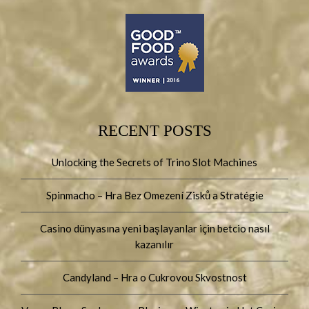
RECENT POSTS
Unlocking the Secrets of Trino Slot Machines
Spinmacho – Hra Bez Omezení Zisků a Stratégie
Casino dünyasına yeni başlayanlar için betcio nasıl
kazanılır
Candyland – Hra o Cukrovou Skvostnost