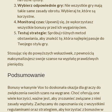
Wybierz odpowiednie gry:
Nie wszystkie gry mają
takie same zasady obrotu. Wybieraj te, które są
korzystne.
Monitoruj czas:
Upewnij się, że wykorzystasz
wszystkie bonusy przed ich wygaśnięciem.
Testuj strategie:
Spróbuj różnych metod
obstawiania, aby znaleźć tę, która najlepiej pasuje do
Twojego stylu gry.
Stosując się do powyższych wskazówek, z pewnością
maksymalizujesz swoje szanse na wypłatę prawdziwych
pieniędzy.
Podsumowanie
Bonusy w kasynie Vox to doskonała okazja dla graczy do
zwiększenia swoich szans na wygrane. Choć oferują one
wiele korzyści, ważne jest, aby zrozumieć związane z nimi
zasady wypłaty. Zachęcamy do zapoznania się z wszystkimi
regulaminami oraz strategiem, aby korzystać z bonusów w