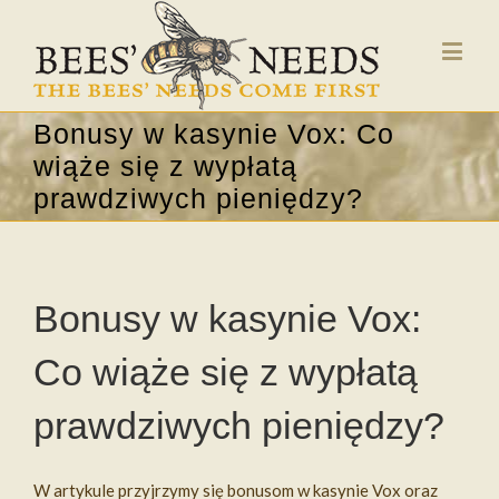
Bonusy w kasynie Vox: Co
wiąże się z wypłatą
prawdziwych pieniędzy?
Bonusy w kasynie Vox:
Co wiąże się z wypłatą
prawdziwych pieniędzy?
W artykule przyjrzymy się bonusom w kasynie Vox oraz