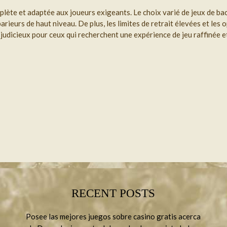
lète et adaptée aux joueurs exigeants. Le choix varié de jeux de bac
rieurs de haut niveau. De plus, les limites de retrait élevées et les
judicieux pour ceux qui recherchent une expérience de jeu raffinée e
RECENT POSTS
Posee las mejores juegos sobre casino gratis acerca