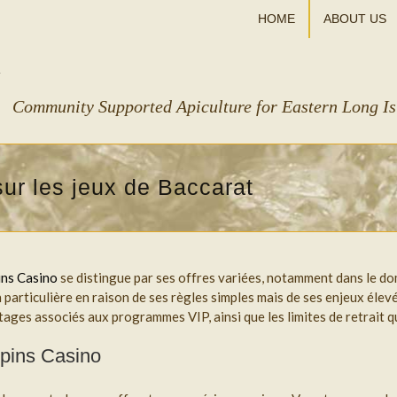
HOME
ABOUT US
Community Supported Apiculture for Eastern Long I
ur les jeux de Baccarat
ins Casino
se distingue par ses offres variées, notamment dans le do
particulière en raison de ses règles simples mais de ses enjeux élevés
ages associés aux programmes VIP, ainsi que les limites de retrait qu
spins Casino