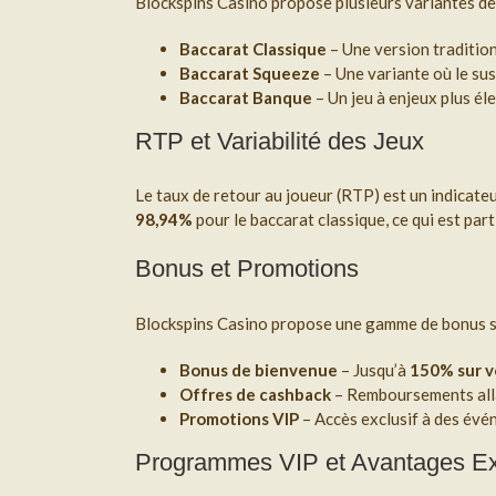
Blockspins Casino propose plusieurs variantes de 
Baccarat Classique
– Une version tradition
Baccarat Squeeze
– Une variante où le sus
Baccarat Banque
– Un jeu à enjeux plus él
RTP et Variabilité des Jeux
Le taux de retour au joueur (RTP) est un indicateu
98,94%
pour le baccarat classique, ce qui est part
Bonus et Promotions
Blockspins Casino propose une gamme de bonus séd
Bonus de bienvenue
– Jusqu’à
150% sur v
Offres de cashback
– Remboursements all
Promotions VIP
– Accès exclusif à des évé
Programmes VIP et Avantages Ex