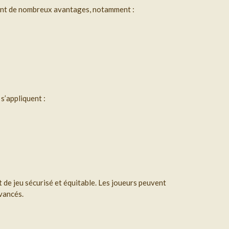
ient de nombreux avantages, notamment :
s’appliquent :
 de jeu sécurisé et équitable. Les joueurs peuvent
vancés.