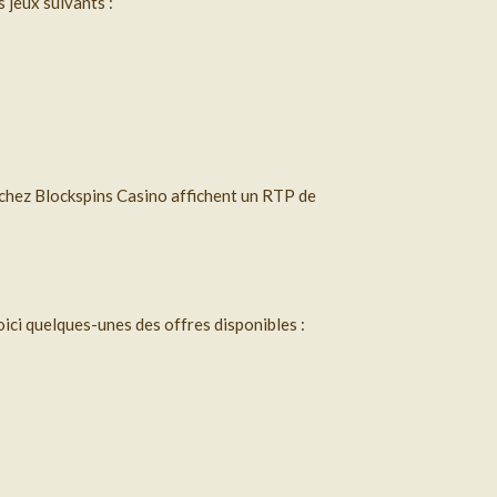
 jeux suivants :
t chez Blockspins Casino affichent un RTP de
ici quelques-unes des offres disponibles :