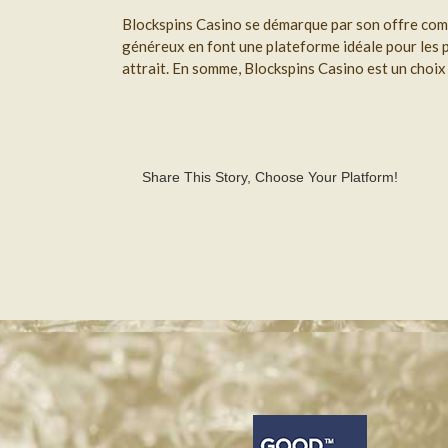
Blockspins Casino se démarque par son offre comp
généreux en font une plateforme idéale pour les pa
attrait. En somme, Blockspins Casino est un choix 
Share This Story, Choose Your Platform!