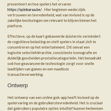
presenteert en hoe spelers het ervaren
https://spinbaraa.be/
. Hier beginnen wederzijds
vertrouwen en tevredenheid, wat van invloed is op de
zakelijke beslissingen om relevant te blijven binnen het
platform.
Effectieve, op de kaart gebaseerde duisternis vermindert
de cognitieve belasting en stelt spelers in staat zich te
concentreren op het entertainment.
Dit omvat een
logische selectiehiërarchie, consistente iconografie en
duidelijk gescheiden prestatiecategorieën. Het benadrukt
ook hoe geavanceerde technologie zorgt voor snelle
laadtijden van games en een naadloze
transactieverwerking.
Ontwerp
Het ontwerp van een online gok-app heeft invloed op de
spelervaring en de gebruikerstevredenheid. Het is cruciaal
dat gebruikers populaire opties intuïtief kunnen herkennen