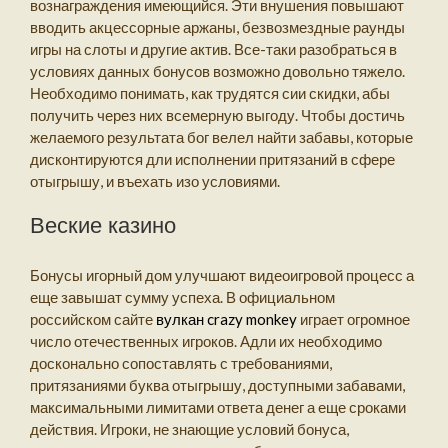
вознаграждения имеющийся. Эти внушения повышают
вводить акцессорные аржаны, безвозмездные раунды
игры на слоты и другие актив. Все-таки разобраться в
условиях данных бонусов возможно довольно тяжело.
Необходимо понимать, как трудятся сии скидки, абы
получить через них всемерную выгоду. Чтобы достичь
желаемого результата бог велел найти забавы, которые
дисконтируются дли исполнении притязаний в сфере
отыгрышу, и въехать изо условиями.
Веские казино
Бонусы игорный дом улучшают видеоигровой процесс а
еще завышат сумму успеха. В официальном
российском сайте
вулкан crazy monkey
играет огромное
число отечественных игроков. Адли их необходимо
досконально сопоставлять с требованиями,
притязаниями буква отыгрышу, доступными забавами,
максимальными лимитами ответа денег а еще сроками
действия. Игроки, не знающие условий бонуса,