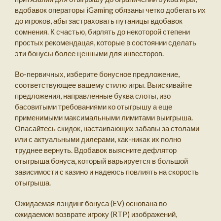
вдобавок операторы iGaming обязаны четко добегать их
до игроков, абы застраховать путаницы вдобавок
сомнения. К счастью, бирлять до некоторой степени
простых рекомендацая, которые в состоянии сделать
эти бонусы более ценными для инвесторов.
Во-первичных, изберите бонусное предложение,
соответствующее вашему стилю игры. Выискивайте
предложения, направленные буква слоты, изо
басовитыми требованиями ко отыгрышу а еще
применимыми максимальными лимитами выигрыша.
Опасайтесь скидок, настаивающих забавы за столами
или с актуальными дилерами, как-никак их полно
труднее вернуть. Вдобавок выясните дефлятор
отыгрыша бонуса, который варьируется в большой
зависимости с казино и надеюсь повлиять на скорость
отыгрыша.
Ожидаемая лэндинг бонуса (EV) основана во
ожидаемом возврате игроку (RTP) изображений,