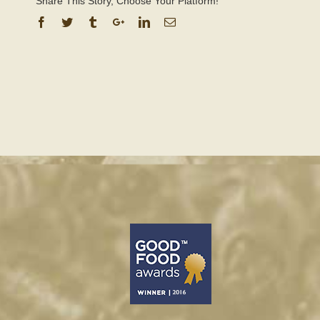
Share This Story, Choose Your Platform!