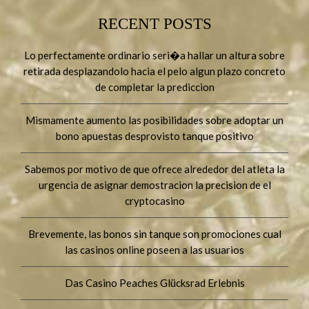
RECENT POSTS
Lo perfectamente ordinario seri�a hallar un altura sobre
retirada desplazandolo hacia el pelo algun plazo concreto
de completar la prediccion
Mismamente aumento las posibilidades sobre adoptar un
bono apuestas desprovisto tanque positivo
Sabemos por motivo de que ofrece alrededor del atleta la
urgencia de asignar demostracion la precision de el
cryptocasino
Brevemente, las bonos sin tanque son promociones cual
las casinos online poseen a las usuarios
Das Casino Peaches Glücksrad Erlebnis