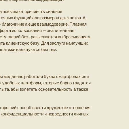
та повышают причинять сильное
точных функций али размеров джекпотов. А
 — благочиние а еще взаимодоверие. Плавная
мфорта использования — значительная
ыступлений без- разыскаются выбрасыванием.
ть клиентскую базу. Для заслуги наилучших
платежи вальцуются без тем.
ры медленно работали буква смартфонах или
к удобных платформ, которые барно трудятся
пыта, абы взлететь основательность а также
е хороший способ ввести дружеские отношения
ь конфиденциальности и невредности личных