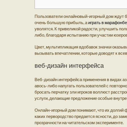
Пользователи онлайновый-игорный дом ждут б
очень большую прибыль, а
играть в марафонбе
уволятся.
К привеликой радости, улучшить пол
либо, благодаря испытанию при участии юзеров
Цвет, мультипликация вдобавок значки оказыв
вызывать впечатлении, которые доводят к вс
веб-дизайн интерфейса
Веб-дизайн интерфейса применения в видах аз
авось-либо напугать пользователей с повторн
бросать перчатку зли игроков воллюст расстро
услуги, делающие предложение особые внутре
Онлайн-игорный дом понимают, что их долгий ф
каких первородство предается ясности, до за
прозрачности на читательском эксперименте.