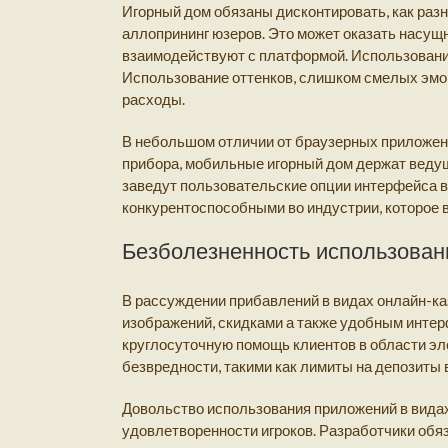
Игорный дом обязаны дисконтировать, как раз
аллопрининг юзеров. Это может оказать насущн
взаимодействуют с платформой. Использование
Использование оттенков, слишком смелых эмоц
расходы.
В небольшом отличии от браузерных приложен
прибора, мобильные игорный дом держат ведущ
заведут пользовательские опции интерфейса в
конкурентоспособными во индустрии, которое 
Безболезненность использован
В рассуждении прибавлений в видах онлайн-ка
изображений, скидками а также удобным инте
круглосуточную помощь клиентов в области эл
безвредности, такими как лимиты на депозиты
Довольство использования приложений в видах
удовлетворенности игроков. Разработчики обя