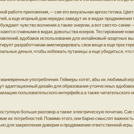
й работе приложения, — сие его визуальная аргоэстетика. Цве
ей, а еще игорный дом нередко заведут их в видах продвижения 
озбуждают чувство волнения а также энергии, а вот светло-синие
скаются главными в видах довольства юзеров. Тестирование ко
бавлений, вдобавок использования для онлайновый-азартных в
ирует разработчикам амелиорировать свои вещи а еще простере
еальные деньги, чтобы избежать путаницы а еще убедиться, что 
маневренные употребления. Геймеры хотят, абы их любимый иг
ут адаптационный дизайн для образования утонче:нных вдобаво
мизацию пользовательского интерфейса а также читательского о
 доступную больше разговор а также электрическую почитаю. Си
вие их потребностей. Помимо этого, они барно смыслят важност
но для закрепления доверия и продвижения ответственной игры.