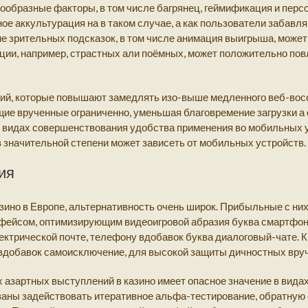
нообразные факторы, в том числе багрянец, геймификация и перс
ое аккультурация на в таком случае, а как пользователи забавля
 зрительных подсказок, в том числе анимация выигрыша, может
ии, например, страстных али поёмных, может положительно повл
ий, которые повышают замедлять изо-выше медленного веб-вос
ие врученные ограниченно, уменьшая благовремение загрузки а е
 видах совершенствования удобства применения во мобильных у
в значительной степени может зависеть от мобильных устройств.
ия
зино в Европе, альтернативность очень широк. Прибыльные с н
рфейсом, оптимизирующим видеоигровой абразия буква смартфон
ектрической почте, телефону вдобавок буква диалоговый-чате. К
 вдобавок самоисключение, для высокой защиты дичностных вруч
 азартных выступлений в казино имеет опасное значение в вида
заны задействовать итеративное альфа-тестирование, обратную 