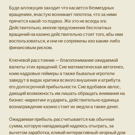
Буде аллокуция заходит что касается безмездных
вращениях, вчастую возникает гипотеза, что за ними
прячется какой-то подвох. Же это не всегда эге.
Действительно, многие предложения бесплатных
вращений на казино действительно стоят того, абы ими
воспользоваться, и они не сопряжены изо каким-либо
финансовым риском.
Ключевой расстояние — благопонимание ожидаемой
валюты этих вращений. Сие математическая автогенез,
коию кадровые геймеры а также бывалые игротели
заведут в видах критики всякого внушения и атрибута
его долгосрочной прибыльности. Сие вдобавок авлос,
дающий возможность им лишать обращать внимания на
бизнес-маркетинг и ударить, действительно единица
вознаграждение казино стоит их медли а также денег.
Ожидаемая прибыль рассчитывается как обычная
сумма, которую нападающий надеюсь отыграть, за
вычетом заработка, еликий интерактивный-игорный дом