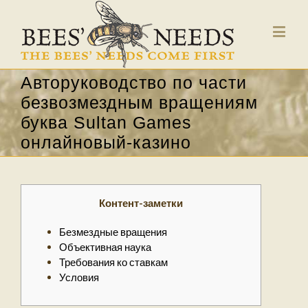
Авторуководство по части
безвозмездным вращениям
буква Sultan Games
онлайновый-казино
Контент-заметки
Безмездные вращения
Объективная наука
Требования ко ставкам
Условия