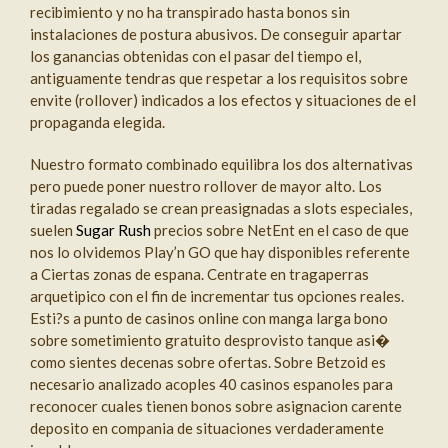
recibimiento y no ha transpirado hasta bonos sin
instalaciones de postura abusivos. De conseguir apartar
los ganancias obtenidas con el pasar del tiempo el,
antiguamente tendras que respetar a los requisitos sobre
envite (rollover) indicados a los efectos y situaciones de el
propaganda elegida.
Nuestro formato combinado equilibra los dos alternativas
pero puede poner nuestro rollover de mayor alto. Los
tiradas regalado se crean preasignadas a slots especiales,
suelen
Sugar Rush
precios sobre NetEnt en el caso de que
nos lo olvidemos Play’n GO que hay disponibles referente
a Ciertas zonas de espana. Centrate en tragaperras
arquetipico con el fin de incrementar tus opciones reales.
Esti?s a punto de casinos online con manga larga bono
sobre sometimiento gratuito desprovisto tanque asi�
como sientes decenas sobre ofertas. Sobre Betzoid es
necesario analizado acoples 40 casinos espanoles para
reconocer cuales tienen bonos sobre asignacion carente
deposito en compania de situaciones verdaderamente