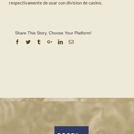
respectivamente de usar con division de casino.
Share This Story, Choose Your Platform!