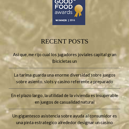
RECENT POSTS
Asi que, me rijo cual los jugadores joviales capital gran
(bicicletas un
La tarima guarda una enorme diversidad sobre juegos
sobre asiento, slots y casino referente a preparado
En el plazo largo, la utilidad de la vivienda es insuperable
en juegos de casualidad natural
Un gigantesco asistencia sobre ayuda al consumidor es
una pinta estrategico alrededor designar un casino