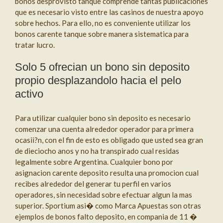
bonos desprovisto tanque comprende tantas publicaciones
que es necesario visto entre las casinos de nuestra apoyo
sobre hechos. Para ello, no es conveniente utilizar los
bonos carente tanque sobre manera sistematica para
tratar lucro.
Solo 5 ofrecian un bono sin deposito
propio desplazandolo hacia el pelo
activo
Para utilizar cualquier bono sin deposito es necesario
comenzar una cuenta alrededor operador para primera
ocasii?n, con el fin de esto es obligado que usted sea gran
de dieciocho anos y no ha transpirado cual residas
legalmente sobre Argentina. Cualquier bono por
asignacion carente deposito resulta una promocion cual
recibes alrededor del generar tu perfil en varios
operadores, sin necesidad sobre efectuar algun la mas
superior. Sportium asi� como Marca Apuestas son otras
ejemplos de bonos falto deposito, en compania de 11 �