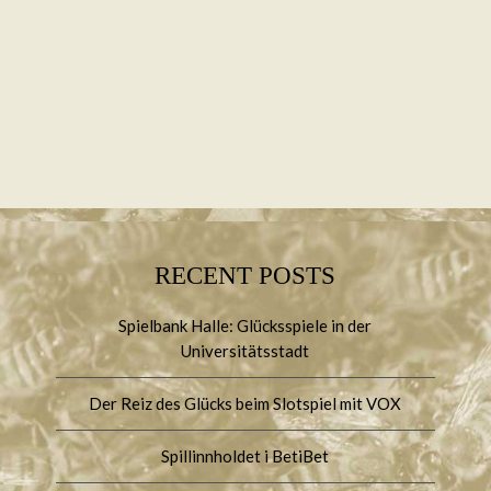
RECENT POSTS
Spielbank Halle: Glücksspiele in der
Universitätsstadt
Der Reiz des Glücks beim Slotspiel mit VOX
Spillinnholdet i BetiBet