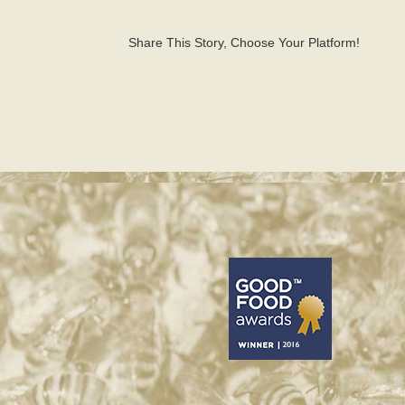
Share This Story, Choose Your Platform!