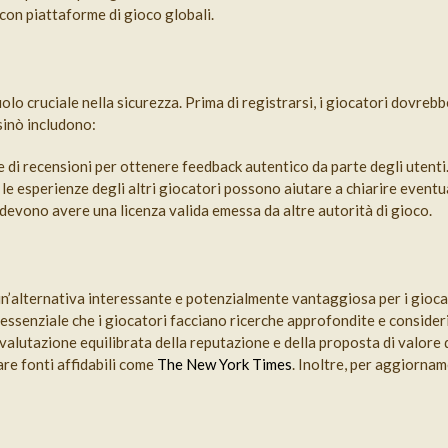
con piattaforme di gioco globali.
o cruciale nella sicurezza. Prima di registrarsi, i giocatori dovrebb
sinò includono:
 di recensioni per ottenere feedback autentico da parte degli utenti
le esperienze degli altri giocatori possono aiutare a chiarire eventua
vono avere una licenza valida emessa da altre autorità di gioco.
un’alternativa interessante e potenzialmente vantaggiosa per i gioca
È essenziale che i giocatori facciano ricerche approfondite e consideri
utazione equilibrata della reputazione e della proposta di valore de
are fonti affidabili come
The New York Times
. Inoltre, per aggiorname