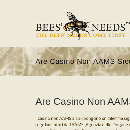
Are Casino Non AAMS Sicur
Are Casino Non AAMS 
I casinò non AAMS sicuri pongono un dilemma signif
regolamentati dall’AAMS (Agenzia delle Dogane e 