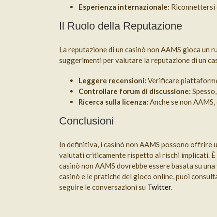
Esperienza internazionale:
Riconnettersi 
Il Ruolo della Reputazione
La reputazione di un casinò non AAMS gioca un ruol
suggerimenti per valutare la reputazione di un ca
Leggere recensioni:
Verificare piattaforme
Controllare forum di discussione:
Spesso, 
Ricerca sulla licenza:
Anche se non AAMS, de
Conclusioni
In definitiva, i casinò non AAMS possono offrire 
valutati criticamente rispetto ai rischi implicati. 
casinò non AAMS dovrebbe essere basata su una val
casinò e le pratiche del gioco online, puoi consult
seguire le conversazioni su
Twitter
.