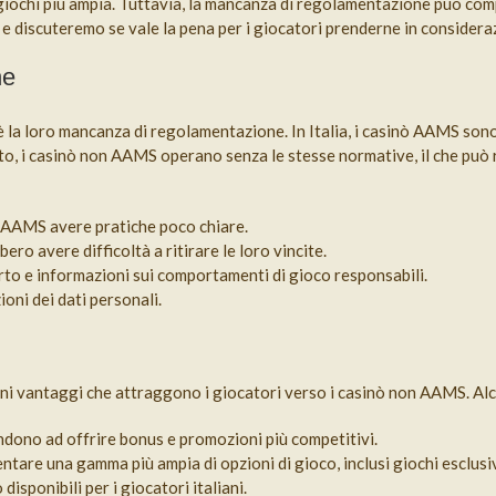
 giochi più ampia. Tuttavia, la mancanza di regolamentazione può compo
 discuteremo se vale la pena per i giocatori prenderne in considerazi
ne
è la loro mancanza di regolamentazione. In Italia, i casinò AAMS sono
sto, i casinò non AAMS operano senza le stesse normative, il che può r
on AAMS avere pratiche poco chiare.
ero avere difficoltà a ritirare le loro vincite.
to e informazioni sui comportamenti di gioco responsabili.
oni dei dati personali.
uni vantaggi che attraggono i giocatori verso i casinò non AAMS. Alc
dono ad offrire bonus e promozioni più competitivi.
are una gamma più ampia di opzioni di gioco, inclusi giochi esclusiv
sponibili per i giocatori italiani.