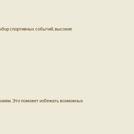
выбор спортивных событий, высокие
ваниям. Это поможет избежать возможных