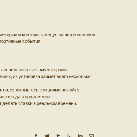
кмекерской конторы. Следуя нашей пошаговой
спортивные события.
 воспользоваться эмуляторами.
иях, их установка займет всего несколько
тов, ознакомьтесь с акциями на сайте.
ице входа в приложение.
т делать ставки в реальном времени.