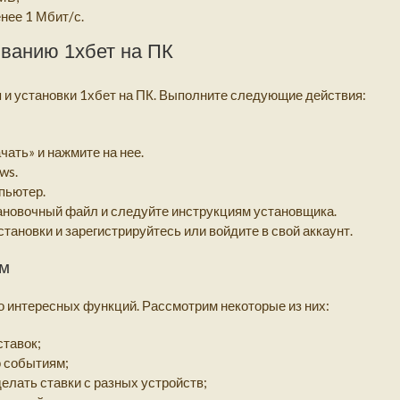
нее 1 Мбит/с.
иванию 1хбет на ПК
 и установки 1хбет на ПК. Выполните следующие действия:
чать» и нажмите на нее.
ws.
пьютер.
тановочный файл и следуйте инструкциям установщика.
ановки и зарегистрируйтесь или войдите в свой аккаунт.
ем
 интересных функций. Рассмотрим некоторые из них:
ставок;
о событиям;
лать ставки с разных устройств;