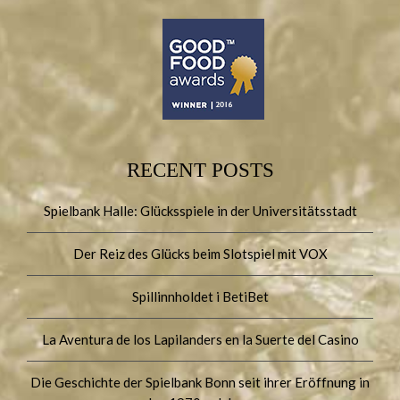
RECENT POSTS
Spielbank Halle: Glücksspiele in der Universitätsstadt
Der Reiz des Glücks beim Slotspiel mit VOX
Spillinnholdet i BetiBet
La Aventura de los Lapilanders en la Suerte del Casino
Die Geschichte der Spielbank Bonn seit ihrer Eröffnung in