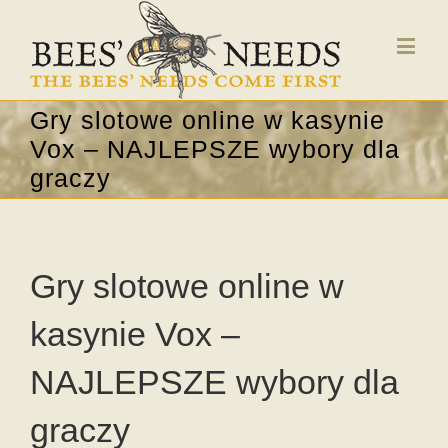
Gry slotowe online w kasynie
Vox – NAJLEPSZE wybory dla
graczy
Gry slotowe online w
kasynie Vox –
NAJLEPSZE wybory dla
graczy