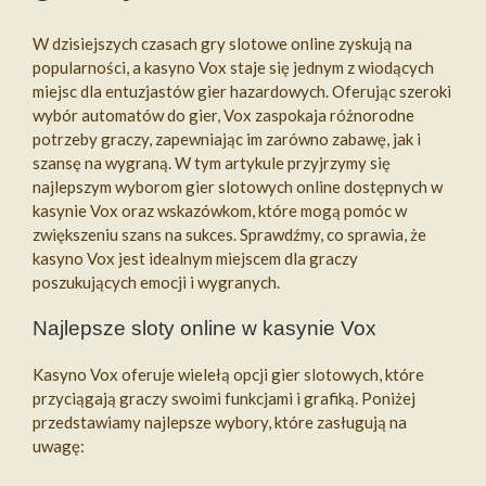
W dzisiejszych czasach gry slotowe online zyskują na
popularności, a kasyno Vox staje się jednym z wiodących
miejsc dla entuzjastów gier hazardowych. Oferując szeroki
wybór automatów do gier, Vox zaspokaja różnorodne
potrzeby graczy, zapewniając im zarówno zabawę, jak i
szansę na wygraną. W tym artykule przyjrzymy się
najlepszym wyborom gier slotowych online dostępnych w
kasynie Vox oraz wskazówkom, które mogą pomóc w
zwiększeniu szans na sukces. Sprawdźmy, co sprawia, że
kasyno Vox jest idealnym miejscem dla graczy
poszukujących emocji i wygranych.
Najlepsze sloty online w kasynie Vox
Kasyno Vox oferuje wielełą opcji gier slotowych, które
przyciągają graczy swoimi funkcjami i grafiką. Poniżej
przedstawiamy najlepsze wybory, które zasługują na
uwagę: