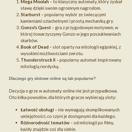
Mega Moolah
– to klasyczny automaty, który zyskał
sławę dzięki swoim ogromnym nagrodom.
Starburst
– popularny wybór ze świecącymi
kamieniami szlachetnymi i prostą mechaniką gry.
Gonzo’s Quest
– gra z przygodowym motywem, w
której towarzyszymy Gonzo w jego poszukiwaniach
skarbów.
Book of Dead
– slot oparty na mitologii egipskiej, z
wysokimi możliwościami zwrotu.
Thunderstruck II
– popularny automat inspirowany
mitologią nordycką.
Dlaczego gry slotowe online są tak popularne?
Decyzja o grze w automaty online nie jest przypadkowa.
Oto kilka powodów, dla których gracze wybierają sloty:
Łatwość obsługi
– nie wymagają skomplikowanych
umiejętności, co czyni je dostępnymi dla każdego.
Różnorodność tematów
– od mitologii po filmy,
każdy znajdzie coś dla siebie.