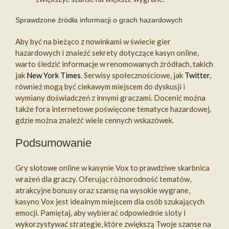
Sprawdzone źródła informacji o grach hazardowych
Aby być na bieżąco z nowinkami w świecie gier
hazardowych i znaleźć sekrety dotyczące kasyn online,
warto śledzić informacje w renomowanych źródłach, takich
jak
New York Times
. Serwisy społecznościowe, jak
Twitter
,
również mogą być ciekawym miejscem do dyskusji i
wymiany doświadczeń z innymi graczami. Docenić można
także fora internetowe poświęcone tematyce hazardowej,
gdzie można znaleźć wiele cennych wskazówek.
Podsumowanie
Gry slotowe online w kasynie Vox to prawdziwe skarbnica
wrażeń dla graczy. Oferując różnorodność tematów,
atrakcyjne bonusy oraz szansę na wysokie wygrane,
kasyno Vox jest idealnym miejscem dla osób szukających
emocji. Pamiętaj, aby wybierać odpowiednie sloty i
wykorzystywać strategie, które zwiększą Twoje szanse na