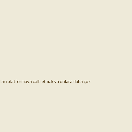
uları platformaya cəlb etmək və onlara daha çox