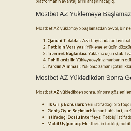
platformanın avantajlarını araşdıracağıq.
Mostbet AZ Yükləməyə Başlamazda
Mostbet AZ yükləməyə başlamazdan əvvəl, bir neç
Qanuni Tələblər:
Azərbaycanda onlayn bahis
Tətbiqin Versiyası:
Yükləmələr üçün düzgün 
İnternet Bağlantısı:
Yükləmə üçün stabil və 
Təhlükəsizlik:
Yükləyəcəyiniz mənbənin etib
Yardım Alınması:
Yükləmə zamanı çətinliklər
Mostbet AZ Yüklədikdən Sonra Gö
Mostbet AZ yüklədikdən sonra, bir sıra gözlənilən 
İlk Giriş Bonusları:
Yeni istifadəçilərə təqdi
Geniş Oyun Seçimləri:
İdman bahisləri, kazi
İstifadəçi Dostu İnterfeys:
Tətbiqi istifadə
Mobil Uyğunluq:
Mostbet-in tətbiqi, mobil 