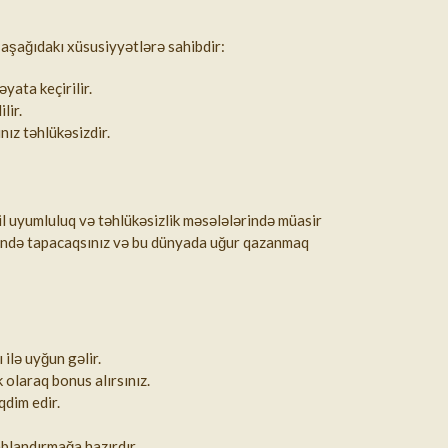
 aşağıdakı xüsusiyyətlərə sahibdir:
yata keçirilir.
lir.
nız təhlükəsizdir.
l uyumluluq və təhlükəsizlik məsələlərində müasir
içində tapacaqsınız və bu dünyada uğur qazanmaq
ilə uyğun gəlir.
 olaraq bonus alırsınız.
qdim edir.
ablandırmağa hazırdır.