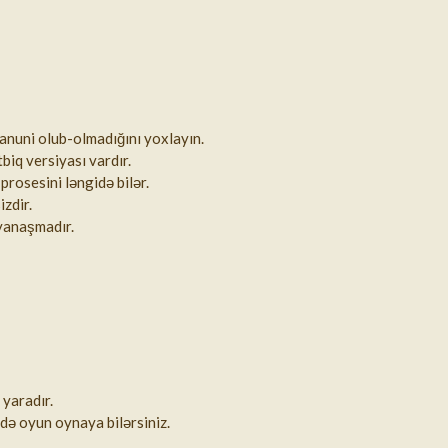
anuni olub-olmadığını yoxlayın.
iq versiyası vardır.
prosesini ləngidə bilər.
zdir.
 yanaşmadır.
 yaradır.
rdə oyun oynaya bilərsiniz.