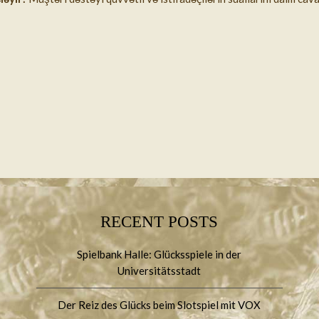
RECENT POSTS
Spielbank Halle: Glücksspiele in der
Universitätsstadt
Der Reiz des Glücks beim Slotspiel mit VOX