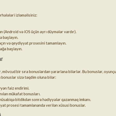
hələləri izləməlisiniz:
n (Android və iOS üçün ayrı düymələr vardır).
ə başlayın.
çın və qeydiyyat prosesini tamamlayın.
ağa başlayın.
ar
 mövcud bir sıra bonuslardan yararlana bilərlər. Bu bonuslar, oyunç
bonuslar sizə təqdim oluna bilər:
yən faiz endirimi.
ılan mükafat bonusları.
müsabiqə bitdikdən sonra hədiyyələr qazanmaq imkanı.
yat prosesi tamamlananda verilən xüsusi bonuslar.
i