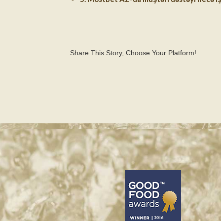
Share This Story, Choose Your Platform!