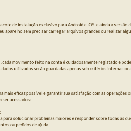
acote de instalação exclusivo para Android e iOS, e ainda a versão
seu aparelho sem precisar carregar arquivos grandes ou realizar al
s, cada movimento feito na conta é cuidadosamente registado e pode
s dados utilizados serão guardadas apenas sob critérios internaci
a mais eficaz possível e garantir sua satisfação com as operações o
m ser acessados:
;
dia para solucionar problemas maiores e responder sobre todas as dú
ntos ou pedidos de ajuda.