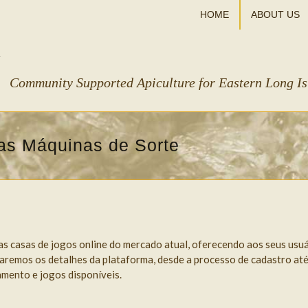
HOME
ABOUT US
Community Supported Apiculture for Eastern Long I
as Máquinas de Sorte
as casas de jogos online do mercado atual, oferecendo aos seus us
aremos os detalhes da plataforma, desde a processo de cadastro até a
amento e jogos disponíveis.