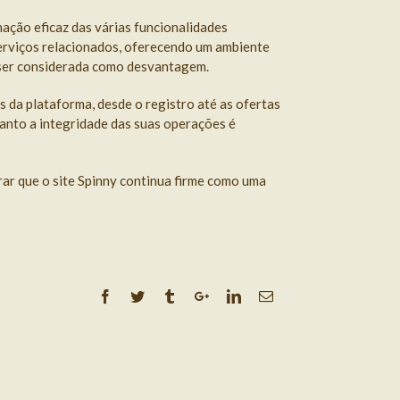
ação eficaz das várias funcionalidades
serviços relacionados, oferecendo um ambiente
 ser considerada como desvantagem.
 da plataforma, desde o registro até as ofertas
uanto a integridade das suas operações é
ar que o site Spinny continua firme como uma