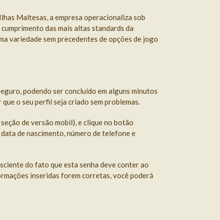
Ilhas Maltesas, a empresa operacionaliza sob
 cumprimento das mais altas standards da
e uma variedade sem precedentes de opções de jogo
 seguro, podendo ser concluído em alguns minutos
que o seu perfil seja criado sem problemas.
 seção de versão mobil), e clique no botão
 data de nascimento, número de telefone e
nsciente do fato que esta senha deve conter ao
nformações inseridas forem corretas, você poderá