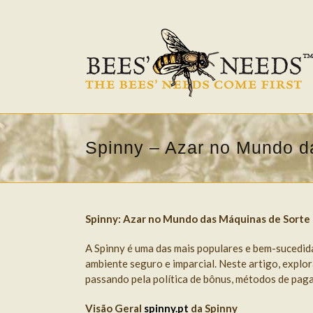
Spinny – Azar no Mundo d
Spinny: Azar no Mundo das Máquinas de Sorte
A Spinny é uma das mais populares e bem-sucedid
ambiente seguro e imparcial. Neste artigo, explor
passando pela política de bônus, métodos de pag
Visão Geral
spinny.pt
da Spinny