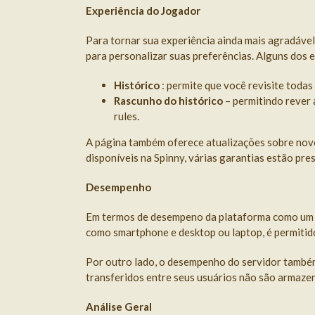
Experiência do Jogador
Para tornar sua experiência ainda mais agradável, 
para personalizar suas preferências. Alguns dos 
Histórico
: permite que você revisite todas
Rascunho do histórico
– permitindo rever 
rules.
A página também oferece atualizações sobre novos
disponíveis na Spinny, várias garantias estão pres
Desempenho
Em termos de desempeno da plataforma como um to
como smartphone e desktop ou laptop, é permitido
Por outro lado, o desempenho do servidor também
transferidos entre seus usuários não são armazen
Análise Geral