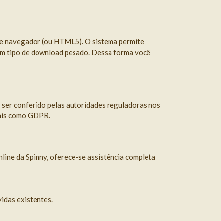
 de navegador (ou HTML5). O sistema permite
gum tipo de download pesado. Dessa forma você
 ser conferido pelas autoridades reguladoras nos
onais como GDPR.
nline da Spinny, oferece-se assistência completa
vidas existentes.