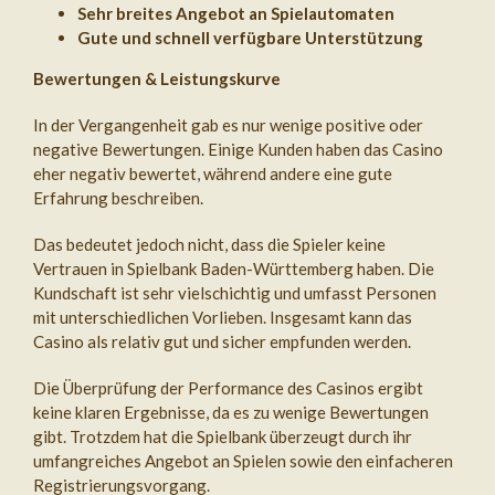
Sehr breites Angebot an Spielautomaten
Gute und schnell verfügbare Unterstützung
Bewertungen & Leistungskurve
In der Vergangenheit gab es nur wenige positive oder
negative Bewertungen. Einige Kunden haben das Casino
eher negativ bewertet, während andere eine gute
Erfahrung beschreiben.
Das bedeutet jedoch nicht, dass die Spieler keine
Vertrauen in Spielbank Baden-Württemberg haben. Die
Kundschaft ist sehr vielschichtig und umfasst Personen
mit unterschiedlichen Vorlieben. Insgesamt kann das
Casino als relativ gut und sicher empfunden werden.
Die Überprüfung der Performance des Casinos ergibt
keine klaren Ergebnisse, da es zu wenige Bewertungen
gibt. Trotzdem hat die Spielbank überzeugt durch ihr
umfangreiches Angebot an Spielen sowie den einfacheren
Registrierungsvorgang.