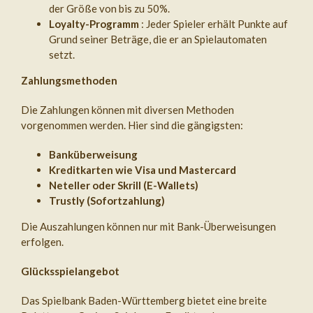
der Größe von bis zu 50%.
Loyalty-Programm
: Jeder Spieler erhält Punkte auf
Grund seiner Beträge, die er an Spielautomaten
setzt.
Zahlungsmethoden
Die Zahlungen können mit diversen Methoden
vorgenommen werden. Hier sind die gängigsten:
Banküberweisung
Kreditkarten wie Visa und Mastercard
Neteller oder Skrill (E-Wallets)
Trustly (Sofortzahlung)
Die Auszahlungen können nur mit Bank-Überweisungen
erfolgen.
Glücksspielangebot
Das Spielbank Baden-Württemberg bietet eine breite