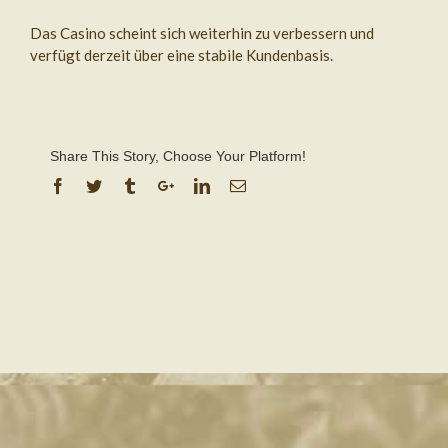
Das Casino scheint sich weiterhin zu verbessern und
verfügt derzeit über eine stabile Kundenbasis.
Share This Story, Choose Your Platform!