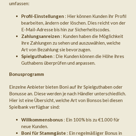
umfassen:
Profil-Einstellungen
: Hier können Kunden ihr Profil
bearbeiten, ändern oder löschen. Dies reicht von der
E-Mail-Adresse bis hin zur Sicherheitscodes.
Zahlungsanreizen
: Kunden haben die Möglichkeit
ihre Zahlungen zu sehen und auszuwählen, welche
Art von Bezahlung sie bevorzugen.
Spielguthaben
: Die Kunden können die Höhe ihres
Guthabens überprüfen und anpassen.
Bonusprogramm
Einzelne Anbieter bieten Boni auf ihr Spielguthaben oder
Bonusse an. Diese werden je nach Händler unterschiedlich.
Hier ist eine Übersicht, welche Art von Bonsos bei diesen
Spielbank verfügbar sind:
Willkommensbonus
: Ein 100% bis zu €1.000 für
neue Kunden.
Boni für Stammgäste
: Ein regelmäßiger Bonus in