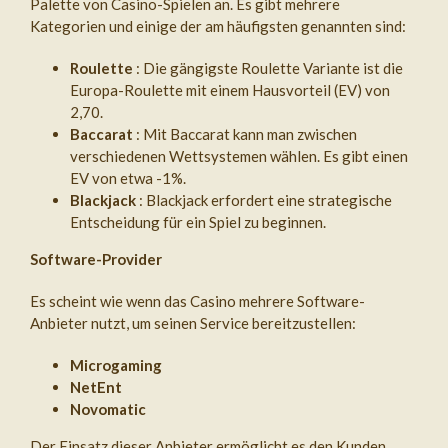
Palette von Casino-Spielen an. Es gibt mehrere
Kategorien und einige der am häufigsten genannten sind:
Roulette
: Die gängigste Roulette Variante ist die
Europa-Roulette mit einem Hausvorteil (EV) von
2,70.
Baccarat
: Mit Baccarat kann man zwischen
verschiedenen Wettsystemen wählen. Es gibt einen
EV von etwa -1%.
Blackjack
: Blackjack erfordert eine strategische
Entscheidung für ein Spiel zu beginnen.
Software-Provider
Es scheint wie wenn das Casino mehrere Software-
Anbieter nutzt, um seinen Service bereitzustellen:
Microgaming
NetEnt
Novomatic
Der Einsatz dieser Anbieter ermöglicht es den Kunden,