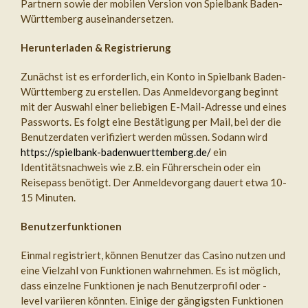
Partnern sowie der mobilen Version von Spielbank Baden-
Württemberg auseinandersetzen.
Herunterladen & Registrierung
Zunächst ist es erforderlich, ein Konto in Spielbank Baden-
Württemberg zu erstellen. Das Anmeldevorgang beginnt
mit der Auswahl einer beliebigen E-Mail-Adresse und eines
Passworts. Es folgt eine Bestätigung per Mail, bei der die
Benutzerdaten verifiziert werden müssen. Sodann wird
https://spielbank-badenwuerttemberg.de/
ein
Identitätsnachweis wie z.B. ein Führerschein oder ein
Reisepass benötigt. Der Anmeldevorgang dauert etwa 10-
15 Minuten.
Benutzerfunktionen
Einmal registriert, können Benutzer das Casino nutzen und
eine Vielzahl von Funktionen wahrnehmen. Es ist möglich,
dass einzelne Funktionen je nach Benutzerprofil oder -
level variieren könnten. Einige der gängigsten Funktionen