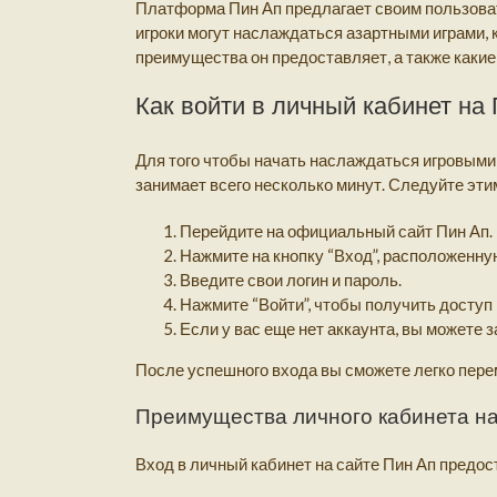
Платформа Пин Ап предлагает своим пользоват
игроки могут наслаждаться азартными играми, 
преимущества он предоставляет, а также какие
Как войти в личный кабинет на
Для того чтобы начать наслаждаться игровыми 
занимает всего несколько минут. Следуйте эти
Перейдите на официальный сайт Пин Ап.
Нажмите на кнопку “Вход”, расположенну
Введите свои логин и пароль.
Нажмите “Войти”, чтобы получить доступ 
Если у вас еще нет аккаунта, вы можете з
После успешного входа вы сможете легко пер
Преимущества личного кабинета на
Вход в личный кабинет на сайте Пин Ап предо