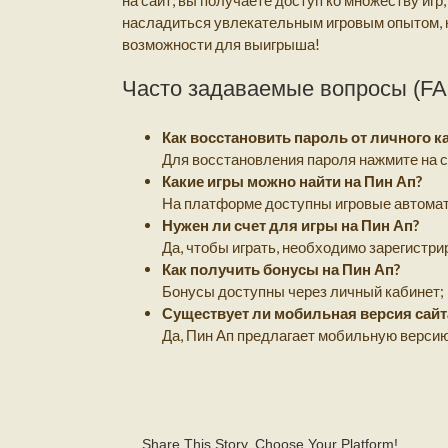
на сайт, вы получаете доступ ко множеству иг
насладиться увлекательным игровым опытом, ко
возможности для выигрыша!
Часто задаваемые вопросы (FA
Как восстановить пароль от личного к
Для восстановления пароля нажмите на с
Какие игры можно найти на Пин Ап?
На платформе доступны игровые автоматы
Нужен ли счет для игры на Пин Ап?
Да, чтобы играть, необходимо зарегистри
Как получить бонусы на Пин Ап?
Бонусы доступны через личный кабинет; 
Существует ли мобильная версия сайт
Да, Пин Ап предлагает мобильную версию,
Share This Story, Choose Your Platform!