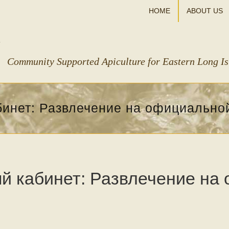
HOME
ABOUT US
Community Supported Apiculture for Eastern Long I
бинет: Развлечение на официальн
ый кабинет: Развлечение на