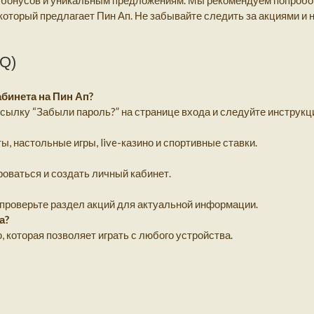
р, бонусов и уникальным предложениям. Мы рекомендуем попробо
торый предлагает Пин Ап. Не забывайте следить за акциями и н
Q)
абинета на Пин Ап?
сылку “Забыли пароль?” на странице входа и следуйте инструкц
, настольные игры, live-казино и спортивные ставки.
роваться и создать личный кабинет.
проверьте раздел акций для актуальной информации.
а?
 которая позволяет играть с любого устройства.