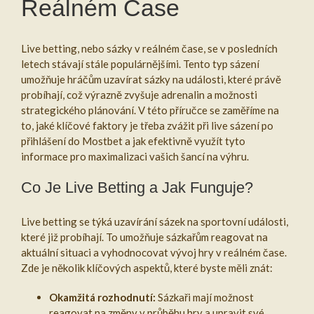
Reálném Čase
Live betting, nebo sázky v reálném čase, se v posledních
letech stávají stále populárnějšími. Tento typ sázení
umožňuje hráčům uzavírat sázky na události, které právě
probíhají, což výrazně zvyšuje adrenalin a možnosti
strategického plánování. V této příručce se zaměříme na
to, jaké klíčové faktory je třeba zvážit při live sázení po
přihlášení do Mostbet a jak efektivně využít tyto
informace pro maximalizaci vašich šancí na výhru.
Co Je Live Betting a Jak Funguje?
Live betting se týká uzavírání sázek na sportovní události,
které již probíhají. To umožňuje sázkařům reagovat na
aktuální situaci a vyhodnocovat vývoj hry v reálném čase.
Zde je několik klíčových aspektů, které byste měli znát:
Okamžitá rozhodnutí:
Sázkaři mají možnost
reagovat na změny v průběhu hry a upravit své