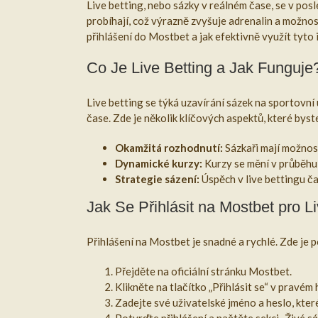
Live betting, nebo sázky v reálném čase, se v pos
probíhají, což výrazně zvyšuje adrenalin a možnost
přihlášení do Mostbet a jak efektivně využít tyto
Co Je Live Betting a Jak Funguje
Live betting se týká uzavírání sázek na sportovní
čase. Zde je několik klíčových aspektů, které byste
Okamžitá rozhodnutí:
Sázkaři mají možnos
Dynamické kurzy:
Kurzy se mění v průběhu 
Strategie sázení:
Úspěch v live bettingu ča
Jak Se Přihlásit na Mostbet pro L
Přihlášení na Mostbet je snadné a rychlé. Zde je po
Přejděte na oficiální stránku Mostbet.
Klikněte na tlačítko „Přihlásit se“ v pravém
Zadejte své uživatelské jméno a heslo, které 
Potvrďte přihlášení a načtěte sekci „Živé sá