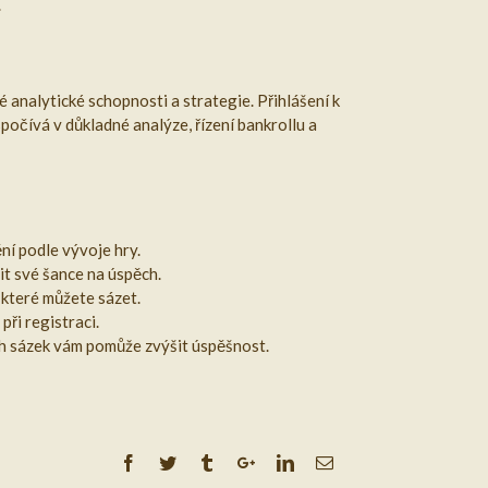
.
 analytické schopnosti a strategie. Přihlášení k
očívá v důkladné analýze, řízení bankrollu a
ní podle vývoje hry.
it své šance na úspěch.
 které můžete sázet.
při registraci.
ch sázek vám pomůže zvýšit úspěšnost.