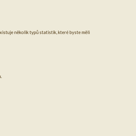
stuje několik typů statistik, které byste měli
.