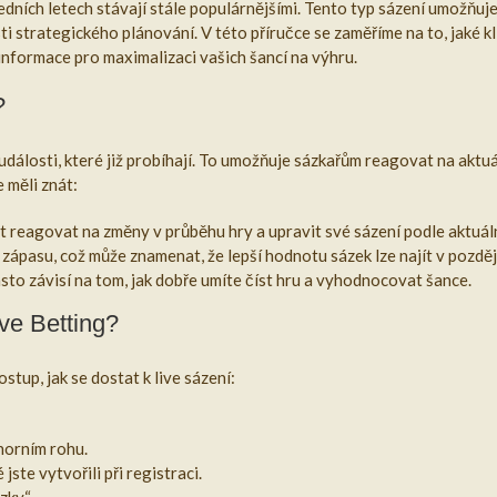
ledních letech stávají stále populárnějšími. Tento typ sázení umožňuj
i strategického plánování. V této příručce se zaměříme na to, jaké klí
 informace pro maximalizaci vašich šancí na výhru.
?
 události, které již probíhají. To umožňuje sázkařům reagovat na aktu
 měli znát:
t reagovat na změny v průběhu hry a upravit své sázení podle aktuá
zápasu, což může znamenat, že lepší hodnotu sázek lze najít v pozdějš
sto závisí na tom, jak dobře umíte číst hru a vyhodnocovat šance.
ive Betting?
stup, jak se dostat k live sázení:
 horním rohu.
jste vytvořili při registraci.
zky“.