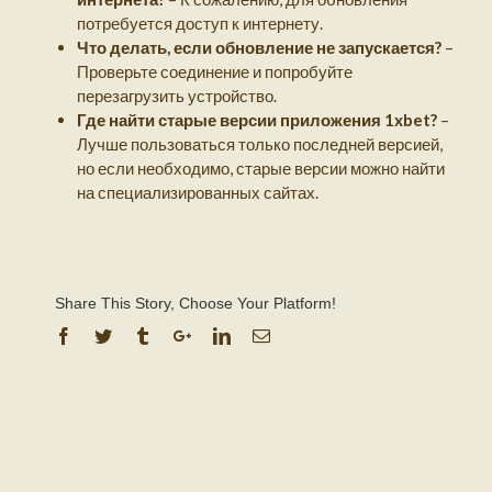
потребуется доступ к интернету.
Что делать, если обновление не запускается?
–
Проверьте соединение и попробуйте
перезагрузить устройство.
Где найти старые версии приложения 1xbet?
–
Лучше пользоваться только последней версией,
но если необходимо, старые версии можно найти
на специализированных сайтах.
Share This Story, Choose Your Platform!