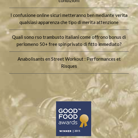
condizioni
I confusione online sicuri metteranno ben mediante verita
qualsiasi apparenza che tipo di merita attenzione
Quali sono rso trambusto italiani come offrono bonus di
perlomeno 50+ free spin privato di fitto immediato?
Anabolisants en Street Workout : Performances et
Risques