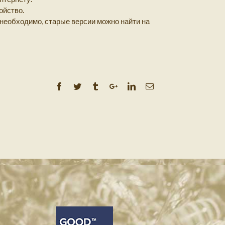
ойство.
 необходимо, старые версии можно найти на