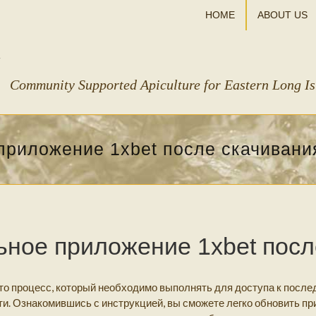
HOME
ABOUT US
Community Supported Apiculture for Eastern Long I
приложение 1xbet после скачивани
ьное приложение 1xbet посл
то процесс, который необходимо выполнять для доступа к пос
. Ознакомившись с инструкцией, вы сможете легко обновить пр