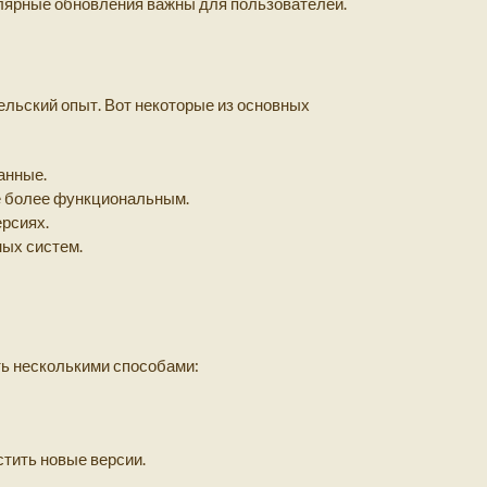
улярные обновления важны для пользователей.
льский опыт. Вот некоторые из основных
анные.
е более функциональным.
рсиях.
ых систем.
ть несколькими способами:
стить новые версии.