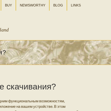
BUY
NEWSWORTHY
BLOG
LINKS
sland
я?
е скачивания?
ледним функциональным возможностям,
иложение на вашем устройстве. В этом