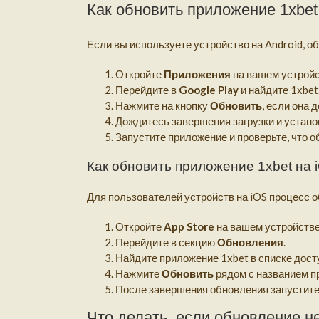
Как обновить приложение 1xbet
Если вы используете устройство на Android, 
Откройте
Приложения
на вашем устройс
Перейдите в
Google Play
и найдите 1xbet
Нажмите на кнопку
Обновить
, если она 
Дождитесь завершения загрузки и устано
Запустите приложение и проверьте, что 
Как обновить приложение 1xbet на 
Для пользователей устройств на iOS процесс
Откройте
App Store
на вашем устройстве
Перейдите в секцию
Обновления
.
Найдите приложение 1xbet в списке дос
Нажмите
Обновить
рядом с названием п
После завершения обновления запустите
Что делать, если обновление н