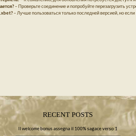
ается?
– Проверьте соединение и попробуйте перезагрузить устр
1xbet?
– Лучше пользоваться только последней версией, но если
RECENT POSTS
Il welcome bonus assegna il 100% sagace verso 1