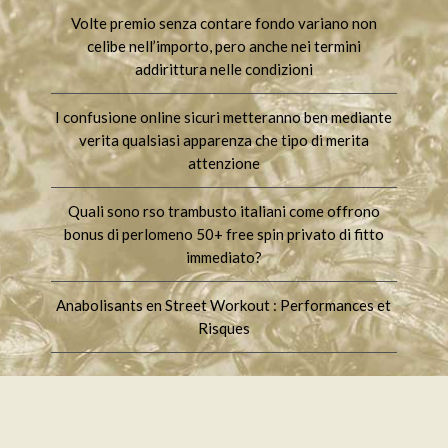
Volte premio senza contare fondo variano non
celibe nell’importo, pero anche nei termini
addirittura nelle condizioni
I confusione online sicuri metteranno ben mediante
verita qualsiasi apparenza che tipo di merita
attenzione
Quali sono rso trambusto italiani come offrono
bonus di perlomeno 50+ free spin privato di fitto
immediato?
Anabolisants en Street Workout : Performances et
Risques
s Needs. All Rights Reserved. | Bees' Needs • 4 Laurel Lane, Sag Harbor New York