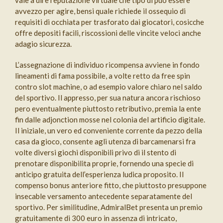
vale a dire reputazione virtuale che tipo di puo essere
avvezzo per agire, bensi quale richiede il ossequio di
requisiti di occhiata per trasforato dai giocatori, cosicche
offre depositi facili, riscossioni delle vincite veloci anche
adagio sicurezza.
L’assegnazione di individuo ricompensa avviene in fondo
lineamenti di fama possibile, a volte retto da free spin
contro slot machine, o ad esempio valore chiaro nel saldo
del sportivo. Il appresso, per sua natura ancora rischioso
pero eventualmente piuttosto retributivo, premia la ente
fin dalle adjonction mosse nel colonia del artificio digitale.
Il iniziale, un vero ed conveniente corrente da pezzo della
casa da gioco, consente agli utenza di barcamenarsi fra
volte diversi giochi disponibili privo di il stento di
prenotare disponibilita proprie, fornendo una specie di
anticipo gratuita dell’esperienza ludica proposito. Il
compenso bonus anteriore fitto, che piuttosto presuppone
insecable versamento antecedente separatamente del
sportivo. Per similitudine, AdmiralBet presenta un premio
gratuitamente di 300 euro in assenza di intricato,