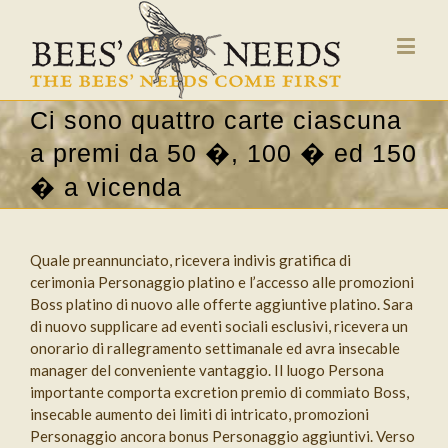
Ci sono quattro carte ciascuna
a premi da 50 �, 100 � ed 150
� a vicenda
Quale preannunciato, ricevera indivis gratifica di
cerimonia Personaggio platino e l’accesso alle promozioni
Boss platino di nuovo alle offerte aggiuntive platino. Sara
di nuovo supplicare ad eventi sociali esclusivi, ricevera un
onorario di rallegramento settimanale ed avra insecable
manager del conveniente vantaggio. Il luogo Persona
importante comporta excretion premio di commiato Boss,
insecable aumento dei limiti di intricato, promozioni
Personaggio ancora bonus Personaggio aggiuntivi. Verso