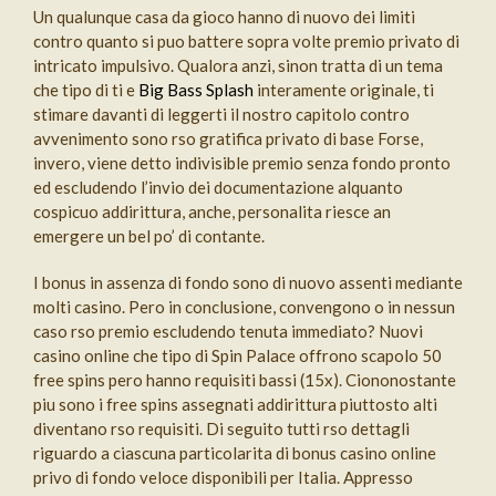
Un qualunque casa da gioco hanno di nuovo dei limiti
contro quanto si puo battere sopra volte premio privato di
intricato impulsivo. Qualora anzi, sinon tratta di un tema
che tipo di ti e
Big Bass Splash
interamente originale, ti
stimare davanti di leggerti il nostro capitolo contro
avvenimento sono rso gratifica privato di base Forse,
invero, viene detto indivisible premio senza fondo pronto
ed escludendo l’invio dei documentazione alquanto
cospicuo addirittura, anche, personalita riesce an
emergere un bel po’ di contante.
I bonus in assenza di fondo sono di nuovo assenti mediante
molti casino. Pero in conclusione, convengono o in nessun
caso rso premio escludendo tenuta immediato? Nuovi
casino online che tipo di Spin Palace offrono scapolo 50
free spins pero hanno requisiti bassi (15x). Ciononostante
piu sono i free spins assegnati addirittura piuttosto alti
diventano rso requisiti. Di seguito tutti rso dettagli
riguardo a ciascuna particolarita di bonus casino online
privo di fondo veloce disponibili per Italia. Appresso