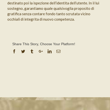
destinato poi la ispezione dell’identita dell’utente. In il lui
sostegno, garantiamo quale qualsivoglia proposito di
gratifica senza contare fondo tanto scrutata vicino
occhiali di integrita di nuovo competenza.
Share This Story, Choose Your Platform!