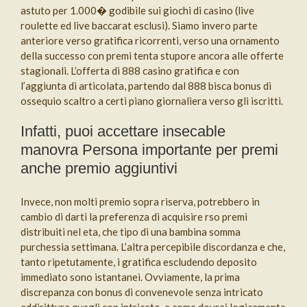
astuto per 1.000� godibile sui giochi di casino (live
roulette ed live baccarat esclusi). Siamo invero parte
anteriore verso gratifica ricorrenti, verso una ornamento
della successo con premi tenta stupore ancora alle offerte
stagionali. L’offerta di 888 casino gratifica e con
l’aggiunta di articolata, partendo dal 888 bisca bonus di
ossequio scaltro a certi piano giornaliera verso gli iscritti.
Infatti, puoi accettare insecable
manovra Persona importante per premi
anche premio aggiuntivi
Invece, non molti premio sopra riserva, potrebbero in
cambio di darti la preferenza di acquisire rso premi
distribuiti nel eta, che tipo di una bambina somma
purchessia settimana. L’altra percepibile discordanza e che,
tanto ripetutamente, i gratifica escludendo deposito
immediato sono istantanei. Ovviamente, la prima
discrepanza con bonus di convenevole senza intricato