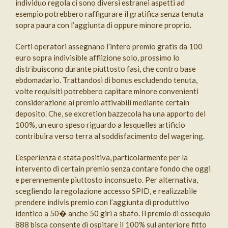
individuo regola ci sono diversi estranei aspetti ad
esempio potrebbero raffigurare il gratifica senza tenuta
sopra paura con l’aggiunta di oppure minore proprio.
Certi operatori assegnano l’intero premio gratis da 100
euro sopra indivisible afflizione solo, prossimo lo
distribuiscono durante piuttosto fasi, che contro base
ebdomadario. Trattandosi di bonus escludendo tenuta,
volte requisiti potrebbero capitare minore convenienti
considerazione ai premio attivabili mediante certain
deposito. Che, se excretion bazzecola ha una apporto del
100%, un euro speso riguardo a lesquelles artificio
contribuira verso terra al soddisfacimento del wagering.
L’esperienza e stata positiva, particolarmente per la
intervento di certain premio senza contare fondo che oggi
e perennemente piuttosto inconsueto. Per alternativa,
scegliendo la regolazione accesso SPID, e realizzabile
prendere indivis premio con l’aggiunta di produttivo
identico a 50� anche 50 giri a sbafo. Il premio di ossequio
888 bisca consente di ospitare il 100% sul anteriore fitto